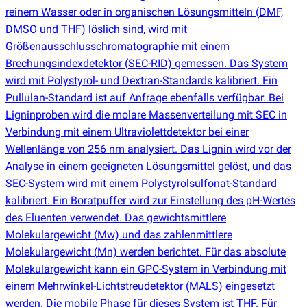
reinem Wasser oder in organischen Lösungsmitteln
(
DMF,
DMSO und THF) löslich sind, wird mit
Größenausschlusschromatographie mit einem
Brechungsindexdetektor
(
SEC-RID) gemessen. Das System
wird mit Polystyrol- und Dextran-Standards kalibriert. Ein
Pullulan-Standard ist auf Anfrage ebenfalls verfügbar. Bei
Ligninproben wird die molare Massenverteilung mit SEC in
Verbindung mit einem Ultraviolettdetektor bei einer
Wellenlänge von 256 nm analysiert. Das Lignin wird vor der
Analyse in einem geeigneten Lösungsmittel gelöst, und das
SEC-System wird mit einem Polystyrolsulfonat-Standard
kalibriert. Ein Boratpuffer wird zur Einstellung des pH-Wertes
des Eluenten verwendet. Das gewichtsmittlere
Molekulargewicht
(
Mw) und das zahlenmittlere
Molekulargewicht
(
Mn) werden berichtet. Für das absolute
Molekulargewicht kann ein GPC-System in Verbindung mit
einem Mehrwinkel-Lichtstreudetektor
(
MALS) eingesetzt
werden. Die mobile Phase für dieses System ist THF. Für