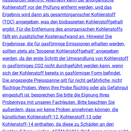
Kohlenstoff vor der Prüfung entfernt werden, und das
Ergebnis wird dann als gesamtorganischer Kohlenstoff
(
TOC) angegeben, was den biobasierten Kohlenstoffgehalt
ergibt. Für die Entfernung des anorganischen Kohlenstoffs
fällt ein zusätzlicher Kostenaufwand an. Hinweis! Die
Ergebnisse, die für gasförmige Emissionen erhalten werden,
sollten stets als "biogener Kohlenstoffgehalt" angegeben
werden, da der erste Schritt der Umwandlung von Kohlenstoff
in gasförmiges CO2 nicht durchgeführt werden kann, wenn
sich der Kohlenstoff bereits in gasförmiger Form befindet.
Die angezeigte Preisspanne gilt für nicht gefährliche, nicht
flüchtige Proben. Wenn Ihre Probe flüchtig oder als Gefahrgut
eingestuft ist, besprechen Sie bitte die Eignung Ihres
Probentyps mit unseren Fachleuten. Bitte beachten Sie
außerdem, dass wir keine Proben annehmen können, die
künstlichen Kohlenstoff‑12, Kohlenstoff‑13 oder
Kohlenstoff‑14 enthalten, da diese zu Schäden an den