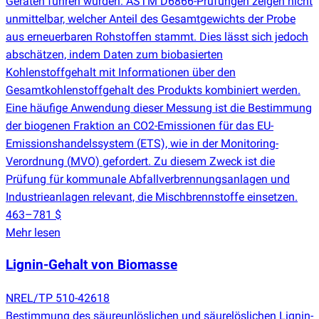
Geräten führen würden. ASTM D6866-Prüfungen zeigen nicht
unmittelbar, welcher Anteil des Gesamtgewichts der Probe
aus erneuerbaren Rohstoffen stammt. Dies lässt sich jedoch
abschätzen, indem Daten zum biobasierten
Kohlenstoffgehalt mit Informationen über den
Gesamtkohlenstoffgehalt des Produkts kombiniert werden.
Eine häufige Anwendung dieser Messung ist die Bestimmung
der biogenen Fraktion an CO2-Emissionen für das EU-
Emissionshandelssystem
(
ETS), wie in der Monitoring-
Verordnung
(
MVO) gefordert. Zu diesem Zweck ist die
Prüfung für kommunale Abfallverbrennungsanlagen und
Industrieanlagen relevant, die Mischbrennstoffe einsetzen.
463–781 $
Mehr lesen
Lignin-Gehalt von Biomasse
NREL/TP 510-42618
Bestimmung des säureunlöslichen und säurelöslichen Lignin-