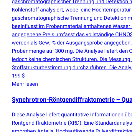
gaschromatographischer Trennung und Detektion mit
Kohlenstoff analysiert, wobei eine Hochtemperatu
gaschromatographische Trennung und Detektion mit 
beeinflusst im Probenmaterial enthaltenes Wasser d
angegebene Preis umfasst das vollständige CHNOS-P
werden als Gew.-% der Ausgangsprobe angegeben. D
Probenmenge auf 300 mg. Die Analyse liefert den Ge
jedoch keine chemischen Strukturen. Die Messun
Stoffstrukturbestimmung durchzuführen. Die Analys
199 $
Mehr lesen
Synchrotron-Röntgendiffraktometrie – Qua
Diese Analyse liefert quantitative Informationen ü
Röntgendiffraktometrie
(
XRD). Eine Standardanalys
amorphen Anteils, Hochauflösende Pulverdiffraktion