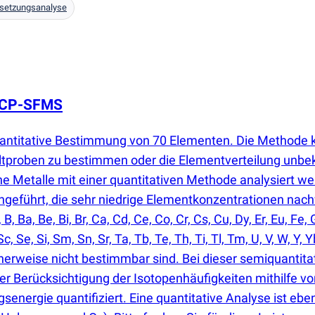
etzungsanalyse
 ICP-SFMS
uantitative Bestimmung von 70 Elementen. Die Methode 
tproben zu bestimmen oder die Elementverteilung unbek
e Metalle mit einer quantitativen Methode analysiert we
geführt, die sehr niedrige Elementkonzentrationen nac
 Ba, Be, Bi, Br, Ca, Cd, Ce, Co, Cr, Cs, Cu, Dy, Er, Eu, Fe, 
, Sc, Se, Si, Sm, Sn, Sr, Ta, Tb, Te, Th, Ti, Tl, Tm, U, V, W, 
erweise nicht bestimmbar sind. Bei dieser semiquantitat
er Berücksichtigung der Isotopenhäufigkeiten mithilfe vo
senergie quantifiziert. Eine quantitative Analyse ist ebe