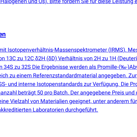
alogenen und Os). Bitte fordern Sie für diese Leistung 
en
 mit Isotopenverhältnis-Massenspektrometer
(
IRMS). Mes
von 13C zu 12C δ2H
(
δD) Verhältnis von 2H zu 1H
(
Deuter
n 34S zu 32S Die Ergebnisse werden als Promille-
(
‰-)Abw
gleich zu einem Referenzstandardmaterial angegeben. Zu
S- und interne Isotopenstandards zur Verfügung. Die Pro
nzahl beträgt 50 pro Batch. Der angegebene Preis und 
 eine Vielzahl von Materialien geeignet, unter anderem f
kkreditierten Laboratorien durchgeführt.