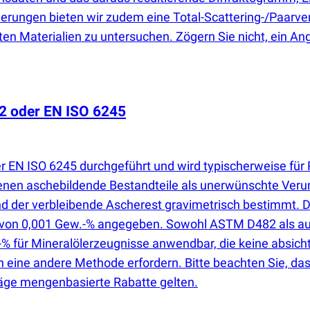
erungen bieten wir zudem eine Total-Scattering-/Paarver
en Materialien zu untersuchen. Zögern Sie nicht, ein An
2 oder EN ISO 6245
EN ISO 6245 durchgeführt und wird typischerweise für P
enen aschebildende Bestandteile als unerwünschte Verunr
nd der verbleibende Ascherest gravimetrisch bestimmt. 
e von 0,001 Gew.-% angegeben. Sowohl ASTM D482 als au
% für Mineralölerzeugnisse anwendbar, die keine absich
 eine andere Methode erfordern. Bitte beachten Sie, dass
äge mengenbasierte Rabatte gelten.