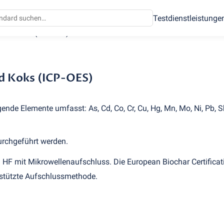
Testdienstleistunge
e und Koks
(
ICP-OES)
d Koks (ICP-OES)
nde Elemente umfasst: As, Cd, Co, Cr, Cu, Hg, Mn, Mo, Ni, Pb, S
rchgeführt werden.
d HF mit Mikrowellenaufschluss. Die European Biochar Certificat
rstützte Aufschlussmethode.