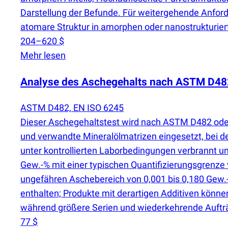
Darstellung der Befunde. Für weitergehende Anford
atomare Struktur in amorphen oder nanostrukturiert
204–620 $
Mehr lesen
Analyse des Aschegehalts nach ASTM D48
ASTM D482, EN ISO 6245
Dieser Aschegehaltstest wird nach ASTM D482 oder 
und verwandte Mineralölmatrizen eingesetzt, bei d
unter kontrollierten Laborbedingungen verbrannt u
Gew.-% mit einer typischen Quantifizierungsgrenz
ungefähren Aschebereich von 0,001 bis 0,180 Gew.-
enthalten; Produkte mit derartigen Additiven können
während größere Serien und wiederkehrende Auftr
77 $