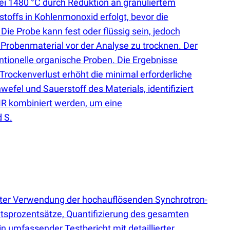
ei 1480 °C durch Reduktion an granuliertem
offs in Kohlenmonoxid erfolgt, bevor die
e Probe kann fest oder flüssig sein, jedoch
 Probenmaterial vor der Analyse zu trocknen. Der
tionelle organische Proben. Die Ergebnisse
ockenverlust erhöht die minimal erforderliche
efel und Sauerstoff des Materials, identifiziert
R kombiniert werden, um eine
 S.
 unter Verwendung der hochauflösenden Synchrotron-
chtsprozentsätze, Quantifizierung des gesamten
 umfassender Testbericht mit detaillierter