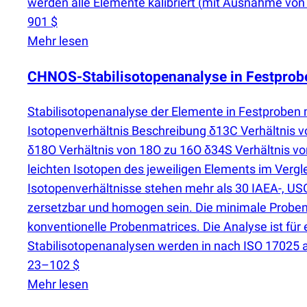
werden alle Elemente kalibriert
(
mit Ausnahme von H
901 $
Mehr lesen
CHNOS-Stabilisotopenanalyse in Festprob
Stabilisotopenanalyse der Elemente in Festproben
Isotopenverhältnis Beschreibung δ13C Verhältnis 
δ18O Verhältnis von 18O zu 16O δ34S Verhältnis vo
leichten Isotopen des jeweiligen Elements im Ver
Isotopenverhältnisse stehen mehr als 30 IAEA-, USG
zersetzbar und homogen sein. Die minimale Probena
konventionelle Probenmatrices. Die Analyse ist für
Stabilisotopenanalysen werden in nach ISO 17025 a
23–102 $
Mehr lesen