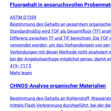
Fluorgehalt in anspruchsvollen Probenmat
ASTM D7359
Bestimmung des Gehalts an gesamtem organische
Standardmäßig wird TOF als Gesamtfluor
(
TF) anal
Differenz zwischen TF und TIF berechnet. Die TOF-
verwendet werden, um das Vorhandensein von per- 
Verbindungen mit dieser Methode nicht analysiert w
bei der Angebotsanfrage möglichst genau, damit wir
419–717 $
Mehr lesen
CHNOS-Analyse organischer Materialien
Bestimmung des Gehalts an Kohlenstoff, Wasserstof
mittels Flash-Verbrennung durchgeführt, bei der di