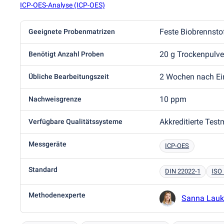
ICP-OES-Analyse (ICP-OES)
Feste Biobrennsto
Geeignete Probenmatrizen
20 g Trockenpulv
Benötigt Anzahl Proben
2 Wochen nach Ei
Übliche Bearbeitungszeit
10 ppm
Nachweisgrenze
Akkreditierte Tes
Verfügbare Qualitätssysteme
Messgeräte
ICP-OES
Standard
DIN 22022-1
ISO
Methodenexperte
Sanna Lau