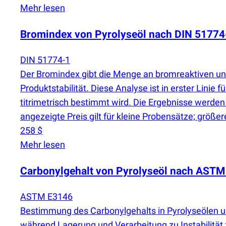
Mehr lesen
Bromindex von Pyrolyseöl nach DIN 51774
DIN 51774-1
Der Bromindex gibt die Menge an bromreaktiven unge
Produktstabilität. Diese Analyse ist in erster Lini
titrimetrisch bestimmt wird. Die Ergebnisse werden 
angezeigte Preis gilt für kleine Probensätze; größe
258 $
Mehr lesen
Carbonylgehalt von Pyrolyseöl nach AST
ASTM E3146
Bestimmung des Carbonylgehalts in Pyrolyseölen
während Lagerung und Verarbeitung zu Instabilität f