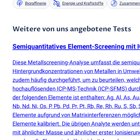
Bioraffinerie
Energie und Kraftstoffe
Zusammens
Weitere von uns angebotene Tests
Semiquantitatives Element-Screening mit
Diese Metallscreening-Analyse umfasst die semiq
Hintergrundkonzentrationen von Metallen in Umwel
zudem häufig durchgeführt, um zu beurteilen, welch
hochauflösenden ICP-MS-Technik
(
ICP-SFMS) durch
der folgenden Elemente ist enthalten: Ag, Al, As, Au, B,
Nb, Nd, Ni, Os, P, Pb, Pd, Pr, Pt, Rb, Re, Rh, Ru, S, Sb
Elemente aufgrund von Matrixinterferenzen möglich
Elemente kalibriert. Die übrigen Analyte werden unt
mit ähnlicher Masse und ähnlicher erster Ionisierung