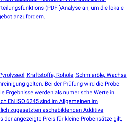
teilungsfunktions-
(
PDF-)Analyse an, um die lokale
gebot anzufordern.
yrolyseöl, Kraftstoffe, Rohöle, Schmieröle, Wachse
einigung gelten. Bei der Prüfung wird die Probe
Die Ergebnisse werden als numerische Werte in
ch EN ISO 6245 sind im Allgemeinen im
tlich zugesetzten aschebildenden Additive
 der angezeigte Preis für kleine Probensätze gilt,