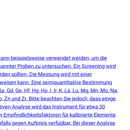
kann beispielsweise verwendet werden, um die
annter Proben zu untersuchen. Ein Screening wird
rden sollten. Die Messung wird mit einer
hweisen kann. Eine semiquantitative Bestimmung
Ga, Gd, Ge, Hf, Hg, Ho, I, Ir, K, La, Lu, Mg, Mn, Mo, Na,
Y, Yb, Zn und Zr. Bitte beachten Sie jedoch, dass einige
iven Analyse wird das Instrument für etwa 30
n Empfindlichkeitsfaktoren für kalibrierte Elemente
nfalls gegen Aufpreis verfügbar. Bei dieser Analyse