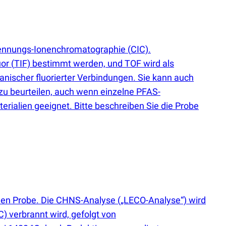
brennungs-Ionenchromatographie
(
CIC).
uor
(
TIF) bestimmt werden, und TOF wird als
nischer fluorierter Verbindungen. Sie kann auch
zu beurteilen, auch wenn einzelne PFAS-
erialien geeignet. Bitte beschreiben Sie die Probe
schen Probe. Die CHNS-Analyse
(
„LECO-Analyse“) wird
C) verbrannt wird, gefolgt von