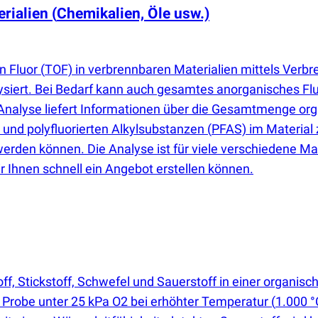
erialien
(
Chemikalien, Öle usw.)
n Fluor
(
TOF) in verbrennbaren Materialien mittels Ver
ysiert. Bei Bedarf kann auch gesamtes anorganisches Fl
Analyse liefert Informationen über die Gesamtmenge orga
und polyfluorierten Alkylsubstanzen
(
PFAS) im Material 
erden können. Die Analyse ist für viele verschiedene Mat
 Ihnen schnell ein Angebot erstellen können.
f, Stickstoff, Schwefel und Sauerstoff in einer organi
e Probe unter 25 kPa O2 bei erhöhter Temperatur
(
1.000 °