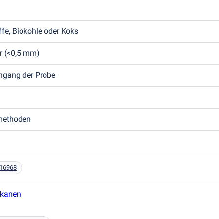
ffe, Biokohle oder Koks
er
(
<0,5 mm)
ngang der Probe
tmethoden
 16968
kkanen