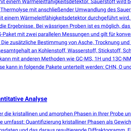
 einem Wärmeleitfähigkeitsdetektor. Sauerstoff wird b
r-Thermolyse mit anschließender Umwandlung des Sauerst
einem Wärmeleitfähigkeitsdetektor durchgeführt wird. Di
ie Ergebnisse. Bei wässrigen Proben ist es möglich, das
aket mit zwei parallelen Messungen und gilt für konven
ie zusätzliche Bestimmung von Asche, Trocknung und Tr
samtgehalt an Kohlenstoff, Wasserstoff, Stickstoff, Schw
g kann mit anderen Methoden wie GC-MS, 1H und 13C-NM
e kann in folgende Pakete unterteilt werden: CHN, O und
ntitative Analyse
ber die kristallinen und amorphen Phasen in Ihrer Probe
e umfasst: Quantifizierung kristalliner Phasen als Gewi
sdaten und das daraus resultierende Diffraktogramm, Ein