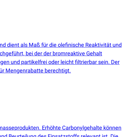
dient als Maß für die olefinische Reaktivität und
rchgeführt, bei der der bromreaktive Gehalt
und partikelfrei oder leicht filtrierbar sein. Der
für Mengenrabatte berechtigt.
masseprodukten. Erhöhte Carbonylgehalte können
d Beurteilung des Einsatzstoffs relevant ist. Die