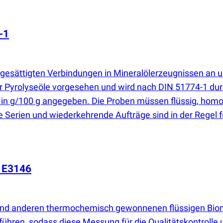
-1
sättigten Verbindungen in Mineralölerzeugnissen an und 
e für Pyrolyseöle vorgesehen und wird nach DIN 51774-1 du
in g/100 g angegeben. Die Proben müssen flüssig, homogen 
re Serien und wiederkehrende Aufträge sind in der Regel 
M E3146
 und anderen thermochemisch gewonnenen flüssigen Bio
ühren, sodass diese Messung für die Qualitätskontrolle un