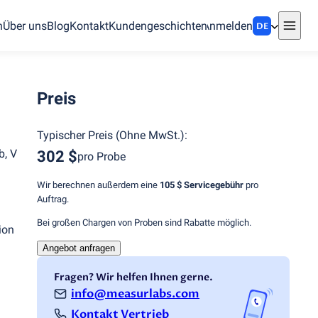
n
Über uns
Blog
Kontakt
Kundengeschichten
Anmelden
DE
Preis
Typischer Preis
(
Ohne MwSt.
):
b, V
302 $
pro Probe
Wir berechnen außerdem eine
105 $
Servicegebühr
pro
Auftrag.
Bei großen Chargen von Proben sind Rabatte möglich.
ion
Angebot anfragen
Fragen? Wir helfen Ihnen gerne.
info@measurlabs.com
Kontakt Vertrieb