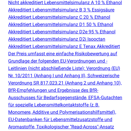
Nicht akkreditiert Lebensmittelsimulanz A 10 % Ethanol
Akkreditiert Lebensmittelsimulanz B 3 % Essigsäure
Akkreditiert Lebensmittelsimulanz C 20 % Ethanol
Akkreditiert Lebensmittelsimulanz D1 50 % Ethanol
Akkreditiert Lebensmittelsimulanz D2e 95 % Ethanol
Akkreditiert Lebensmittelsimulanz D2i Isooctan
Akkreditiert Lebensmittelsimulanz E Tenax Akkreditiert
Der Preis umfasst eine einfache Risikobewertung auf
Grundlage der folgenden EU-Verordnungen und -
Leitlinien
(
nicht abschließende Liste): Verordnung
(
EU)
Nr. 10/2011
(
Anhang I und Anhang II), Schweizerische
Verordnung SR 817.023.21
(
Anhang 2 und Anhang 10),
BfR-Empfehlungen und Ergebnisse des BfR-
Ausschusses für Bedarfsgegenstände, EFSA‑Gutachten
für spezielle Lebensmittelkontaktstoffe
(
z. B.
Monomere, Additive und Polymerisationshilfsmittel),
EU-Datenbanken für Lebensmittelzusatzstoffe und
Aromastoffe, Toxikologischer "Read-Across"-Ansatz