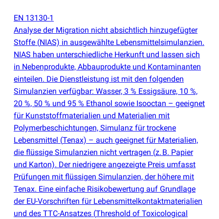
EN 13130-1
Analyse der Migration nicht absichtlich hinzugefügter
Stoffe
(
NIAS) in ausgewählte Lebensmittelsimulanzien.
NIAS haben unterschiedliche Herkunft und lassen sich
in Nebenprodukte, Abbauprodukte und Kontaminanten
einteilen. Die Dienstleistung ist mit den folgenden
Simulanzien verfügbar: Wasser, 3 % Essigsäure, 10 %,
20 %, 50 % und 95 % Ethanol sowie Isooctan – geeignet
für Kunststoffmaterialien und Materialien mit
Polymerbeschichtungen, Simulanz für trockene
Lebensmittel
(
Tenax) – auch geeignet für Materialien,
die flüssige Simulanzien nicht vertragen
(
z. B. Papier
und Karton). Der niedrigere angezeigte Preis umfasst
Prüfungen mit flüssigen Simulanzien, der höhere mit
Tenax. Eine einfache Risikobewertung auf Grundlage
der EU-Vorschriften für Lebensmittelkontaktmaterialien
und des TTC-Ansatzes
(
Threshold of Toxicological