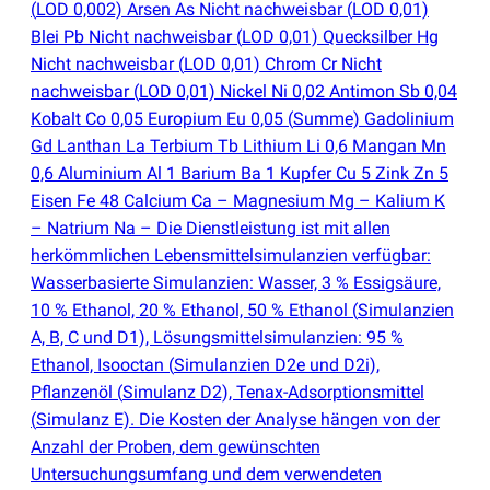
(
LOD 0,002) Arsen As Nicht nachweisbar
(
LOD 0,01)
Blei Pb Nicht nachweisbar
(
LOD 0,01) Quecksilber Hg
Nicht nachweisbar
(
LOD 0,01) Chrom Cr Nicht
nachweisbar
(
LOD 0,01) Nickel Ni 0,02 Antimon Sb 0,04
Kobalt Co 0,05 Europium Eu 0,05
(
Summe) Gadolinium
Gd Lanthan La Terbium Tb Lithium Li 0,6 Mangan Mn
0,6 Aluminium Al 1 Barium Ba 1 Kupfer Cu 5 Zink Zn 5
Eisen Fe 48 Calcium Ca – Magnesium Mg – Kalium K
– Natrium Na – Die Dienstleistung ist mit allen
herkömmlichen Lebensmittelsimulanzien verfügbar:
Wasserbasierte Simulanzien: Wasser, 3 % Essigsäure,
10 % Ethanol, 20 % Ethanol, 50 % Ethanol
(
Simulanzien
A, B, C und D1), Lösungsmittelsimulanzien: 95 %
Ethanol, Isooctan
(
Simulanzien D2e und D2i),
Pflanzenöl
(
Simulanz D2), Tenax-Adsorptionsmittel
(
Simulanz E). Die Kosten der Analyse hängen von der
Anzahl der Proben, dem gewünschten
Untersuchungsumfang und dem verwendeten