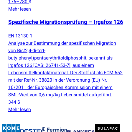
176–780 $
Mehr lesen
Spezifische Migrationsprüfung – Irgafos 126
EN 13130-1
Analyse zur Bestimmung der spezifischen Migration
von Bis
(
2,4-di-tert-
butylphenyl)pentaerythritoldiphosphit, bekannt als
Irgafos 126 [CAS: 26741-53-7], aus einem
Lebensmittelkontaktmaterial. Der Stoff ist als FCM 652
mit der Ref-Nr. 38820 in der Verordnung
(
EU) Nr.
10/2011 der Europäischen Kommission mit einem
SML-Wert von 0,6 mg/kg Lebensmittel aufgeführt.
344 $
Mehr lesen