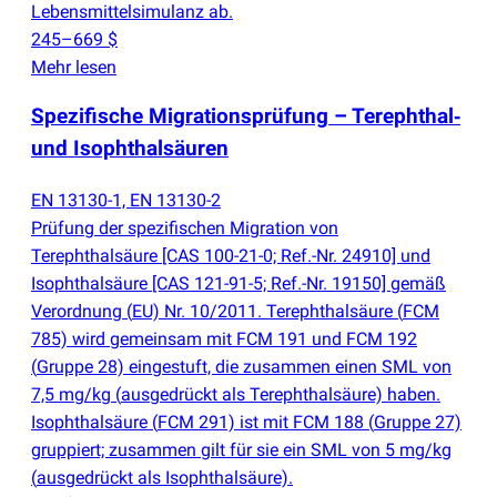
Lebensmittelsimulanz ab.
245–669 $
Mehr lesen
Spezifische Migrationsprüfung – Terephthal‑
und Isophthalsäuren
EN 13130-1, EN 13130-2
Prüfung der spezifischen Migration von
Terephthalsäure [CAS 100-21-0; Ref.-Nr. 24910] und
Isophthalsäure [CAS 121-91-5; Ref.-Nr. 19150] gemäß
Verordnung
(
EU) Nr. 10/2011. Terephthalsäure
(
FCM
785) wird gemeinsam mit FCM 191 und FCM 192
(
Gruppe 28) eingestuft, die zusammen einen SML von
7,5 mg/kg
(
ausgedrückt als Terephthalsäure) haben.
Isophthalsäure
(
FCM 291) ist mit FCM 188
(
Gruppe 27)
gruppiert; zusammen gilt für sie ein SML von 5 mg/kg
(
ausgedrückt als Isophthalsäure).