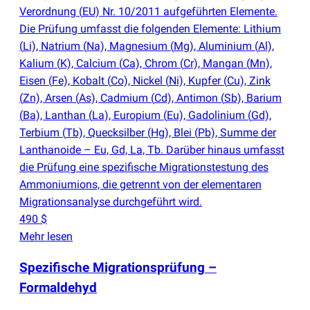
Verordnung
(
EU) Nr. 10/2011 aufgeführten Elemente.
Die Prüfung umfasst die folgenden Elemente: Lithium
(
Li), Natrium
(
Na), Magnesium
(
Mg), Aluminium
(
Al),
Kalium
(
K), Calcium
(
Ca), Chrom
(
Cr), Mangan
(
Mn),
Eisen
(
Fe), Kobalt
(
Co), Nickel
(
Ni), Kupfer
(
Cu), Zink
(
Zn), Arsen
(
As), Cadmium
(
Cd), Antimon
(
Sb), Barium
(
Ba), Lanthan
(
La), Europium
(
Eu), Gadolinium
(
Gd),
Terbium
(
Tb), Quecksilber
(
Hg), Blei
(
Pb), Summe der
Lanthanoide – Eu, Gd, La, Tb. Darüber hinaus umfasst
die Prüfung eine spezifische Migrationstestung des
Ammoniumions, die getrennt von der elementaren
Migrationsanalyse durchgeführt wird.
490 $
Mehr lesen
Spezifische Migrationsprüfung –
Formaldehyd