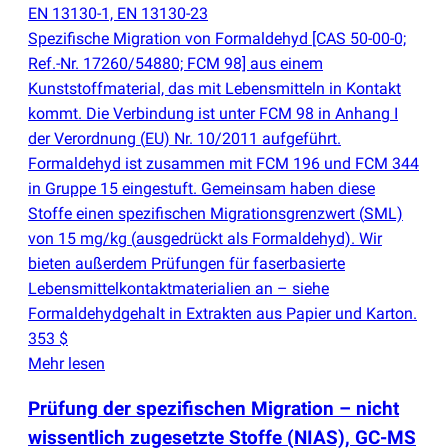
EN 13130-1, EN 13130-23
Spezifische Migration von Formaldehyd [CAS 50-00-0;
Ref.-Nr. 17260/54880; FCM 98] aus einem
Kunststoffmaterial, das mit Lebensmitteln in Kontakt
kommt. Die Verbindung ist unter FCM 98 in Anhang I
der Verordnung
(
EU) Nr. 10/2011 aufgeführt.
Formaldehyd ist zusammen mit FCM 196 und FCM 344
in Gruppe 15 eingestuft. Gemeinsam haben diese
Stoffe einen spezifischen Migrationsgrenzwert
(
SML)
von 15 mg/kg
(
ausgedrückt als Formaldehyd). Wir
bieten außerdem Prüfungen für faserbasierte
Lebensmittelkontaktmaterialien an – siehe
Formaldehydgehalt in Extrakten aus Papier und Karton.
353 $
Mehr lesen
Prüfung der spezifischen Migration – nicht
wissentlich zugesetzte Stoffe
(
NIAS), GC-MS