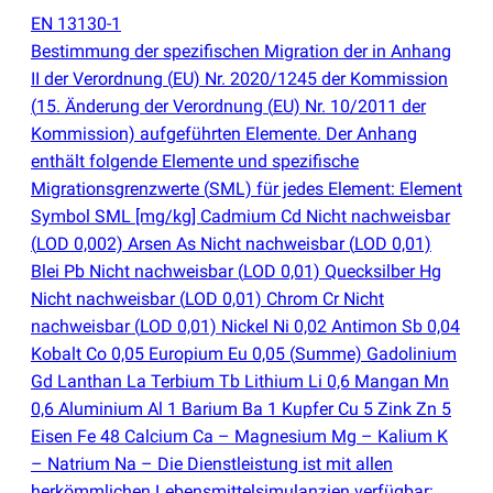
EN 13130-1
Bestimmung der spezifischen Migration der in Anhang
II der Verordnung
(
EU) Nr. 2020/1245 der Kommission
(
15. Änderung der Verordnung
(
EU) Nr. 10/2011 der
Kommission) aufgeführten Elemente. Der Anhang
enthält folgende Elemente und spezifische
Migrationsgrenzwerte
(
SML) für jedes Element: Element
Symbol SML [mg/kg] Cadmium Cd Nicht nachweisbar
(
LOD 0,002) Arsen As Nicht nachweisbar
(
LOD 0,01)
Blei Pb Nicht nachweisbar
(
LOD 0,01) Quecksilber Hg
Nicht nachweisbar
(
LOD 0,01) Chrom Cr Nicht
nachweisbar
(
LOD 0,01) Nickel Ni 0,02 Antimon Sb 0,04
Kobalt Co 0,05 Europium Eu 0,05
(
Summe) Gadolinium
Gd Lanthan La Terbium Tb Lithium Li 0,6 Mangan Mn
0,6 Aluminium Al 1 Barium Ba 1 Kupfer Cu 5 Zink Zn 5
Eisen Fe 48 Calcium Ca – Magnesium Mg – Kalium K
– Natrium Na – Die Dienstleistung ist mit allen
herkömmlichen Lebensmittelsimulanzien verfügbar: