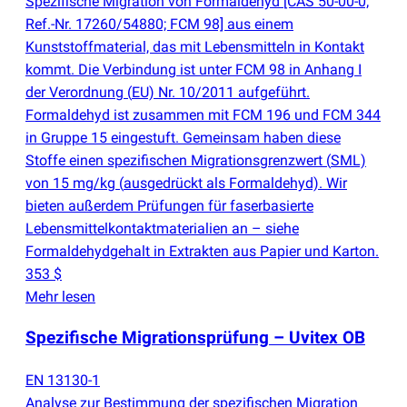
Spezifische Migration von Formaldehyd [CAS 50-00-0;
Ref.-Nr. 17260/54880; FCM 98] aus einem
Kunststoffmaterial, das mit Lebensmitteln in Kontakt
kommt. Die Verbindung ist unter FCM 98 in Anhang I
der Verordnung
(
EU) Nr. 10/2011 aufgeführt.
Formaldehyd ist zusammen mit FCM 196 und FCM 344
in Gruppe 15 eingestuft. Gemeinsam haben diese
Stoffe einen spezifischen Migrationsgrenzwert
(
SML)
von 15 mg/kg
(
ausgedrückt als Formaldehyd). Wir
bieten außerdem Prüfungen für faserbasierte
Lebensmittelkontaktmaterialien an – siehe
Formaldehydgehalt in Extrakten aus Papier und Karton.
353 $
Mehr lesen
Spezifische Migrationsprüfung – Uvitex OB
EN 13130-1
Analyse zur Bestimmung der spezifischen Migration