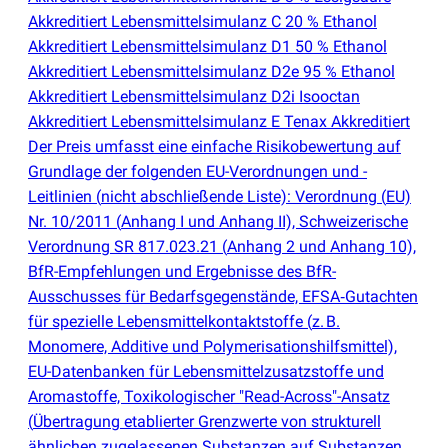
Akkreditiert Lebensmittelsimulanz C 20 % Ethanol
Akkreditiert Lebensmittelsimulanz D1 50 % Ethanol
Akkreditiert Lebensmittelsimulanz D2e 95 % Ethanol
Akkreditiert Lebensmittelsimulanz D2i Isooctan
Akkreditiert Lebensmittelsimulanz E Tenax Akkreditiert
Der Preis umfasst eine einfache Risikobewertung auf
Grundlage der folgenden EU-Verordnungen und -
Leitlinien
(
nicht abschließende Liste): Verordnung
(
EU)
Nr. 10/2011
(
Anhang I und Anhang II), Schweizerische
Verordnung SR 817.023.21
(
Anhang 2 und Anhang 10),
BfR-Empfehlungen und Ergebnisse des BfR-
Ausschusses für Bedarfsgegenstände, EFSA‑Gutachten
für spezielle Lebensmittelkontaktstoffe
(
z. B.
Monomere, Additive und Polymerisationshilfsmittel),
EU-Datenbanken für Lebensmittelzusatzstoffe und
Aromastoffe, Toxikologischer "Read-Across"-Ansatz
(
Übertragung etablierter Grenzwerte von strukturell
ähnlichen zugelassenen Substanzen auf Substanzen