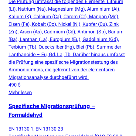
Die Prüfung umfasst die folgenden Elemente: Lithium
(
Li), Natrium
(
Na), Magnesium
(
Mg), Aluminium
(
Al),
Kalium
(
K), Calcium
(
Ca), Chrom
(
Cr), Mangan
(
Mn),
Eisen
(
Fe), Kobalt
(
Co), Nickel
(
Ni), Kupfer
(
Cu), Zink
(
Zn), Arsen
(
As), Cadmium
(
Cd), Antimon
(
Sb), Barium
(
Ba), Lanthan
(
La), Europium
(
Eu), Gadolinium
(
Gd),
Terbium
(
Tb), Quecksilber
(
Hg), Blei
(
Pb), Summe der
Lanthanoide – Eu, Gd, La, Tb. Darüber hinaus umfasst
die Prüfung eine spezifische Migrationstestung des
Ammoniumions, die getrennt von der elementaren
Migrationsanalyse durchgeführt wird.
490 $
Mehr lesen
Spezifische Migrationsprüfung –
Formaldehyd
EN 13130-1, EN 13130-23