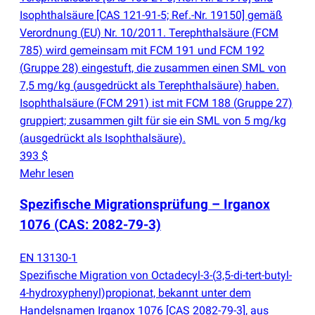
Isophthalsäure [CAS 121-91-5; Ref.-Nr. 19150] gemäß
Verordnung
(
EU) Nr. 10/2011. Terephthalsäure
(
FCM
785) wird gemeinsam mit FCM 191 und FCM 192
(
Gruppe 28) eingestuft, die zusammen einen SML von
7,5 mg/kg
(
ausgedrückt als Terephthalsäure) haben.
Isophthalsäure
(
FCM 291) ist mit FCM 188
(
Gruppe 27)
gruppiert; zusammen gilt für sie ein SML von 5 mg/kg
(
ausgedrückt als Isophthalsäure).
393 $
Mehr lesen
Spezifische Migrationsprüfung – Irganox
1076
(
CAS: 2082-79-3)
EN 13130-1
Spezifische Migration von Octadecyl-3-
(
3,5-di-tert-butyl-
4-hydroxyphenyl)propionat, bekannt unter dem
Handelsnamen Irganox 1076 [CAS 2082-79-3], aus