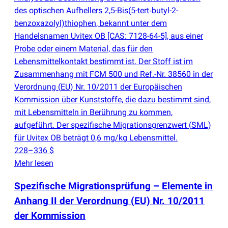
des optischen Aufhellers 2,5-Bis
(
5-tert‑butyl-2-
benzoxazolyl)thiophen, bekannt unter dem
Handelsnamen Uvitex OB [CAS: 7128-64-5], aus einer
Probe oder einem Material, das für den
Lebensmittelkontakt bestimmt ist. Der Stoff ist im
Zusammenhang mit FCM 500 und Ref.-Nr. 38560 in der
Verordnung
(
EU) Nr. 10/2011 der Europäischen
Kommission über Kunststoffe, die dazu bestimmt sind,
mit Lebensmitteln in Berührung zu kommen,
aufgeführt. Der spezifische Migrationsgrenzwert
(
SML)
für Uvitex OB beträgt 0,6 mg/kg Lebensmittel.
228–336 $
Mehr lesen
Spezifische Migrationsprüfung – Elemente in
Anhang II der Verordnung
(
EU) Nr. 10/2011
der Kommission