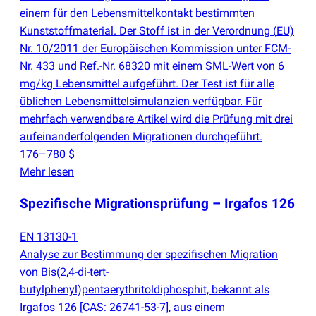
einem für den Lebensmittelkontakt bestimmten
Kunststoffmaterial. Der Stoff ist in der Verordnung
(
EU)
Nr. 10/2011 der Europäischen Kommission unter FCM-
Nr. 433 und Ref.-Nr. 68320 mit einem SML-Wert von 6
mg/kg Lebensmittel aufgeführt. Der Test ist für alle
üblichen Lebensmittelsimulanzien verfügbar. Für
mehrfach verwendbare Artikel wird die Prüfung mit drei
aufeinanderfolgenden Migrationen durchgeführt.
176–780 $
Mehr lesen
Spezifische Migrationsprüfung – Irgafos 126
EN 13130-1
Analyse zur Bestimmung der spezifischen Migration
von Bis
(
2,4-di-tert-
butylphenyl)pentaerythritoldiphosphit, bekannt als
Irgafos 126 [CAS: 26741-53-7], aus einem