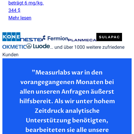
beträgt 6 mg/kg.
344 $
Mehr lesen
… und über 1000 weitere zufriedene
Kunden
”Measurlabs war in den
vorangegangenen Monaten bei
allen unseren Anfragen äußerst
hilfsbereit. Als wir unter hohem
Zeitdruck analytische
Unterstützung benötigten,
bearbeiteten sie alle unsere