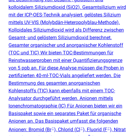
kolloidalem Siliziumdioxid
(
SiO2). Gesamtsilizium wird
mit der ICP-OES-Technik analysiert, gelöstes Silizium
mittels UV-VIS
(
Molybdän-Heteropolyblau-Methode).
Kolloidales Siliziumdioxid wird als Differenz zwischen
Gesamt- und gelöstem Siliziumdioxid berechnet.
Gesamter organischer und anorganischer Kohlenstoff
(
TOC und TIC) Wir bieten TOC-Bestimmungen für
Reinstwasserproben mit einer Quantifizierungsgrenze
von 5 ppb an. Für diese Analyse müssen die Proben in
zertifizierten 40-ml-TOC-Vials angeliefert werden. Die
Bestimmung des gesamten anorganischen
Kohlenstoffs
(
TIC) kann ebenfalls mit einem TOC-
Analysator durchgeführt werden. Anionen mittels
Ionenchromatographie
(
IC) Für Anionen bieten wir ein
Basispaket sowie ein separates Paket für organische
Anionen an. Das Basispaket umfasst die folgenden
−
−
−
Anionen: Bromid
(
Br
), Chlorid
(
Cl
), Fluorid
(
F
), Nitrat