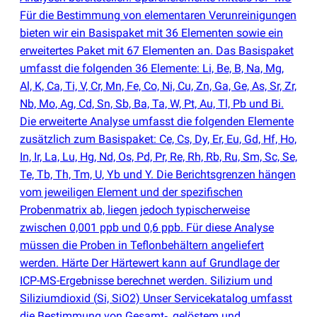
Für die Bestimmung von elementaren Verunreinigungen
bieten wir ein Basispaket mit 36 Elementen sowie ein
erweitertes Paket mit 67 Elementen an. Das Basispaket
umfasst die folgenden 36 Elemente: Li, Be, B, Na, Mg,
Al, K, Ca, Ti, V, Cr, Mn, Fe, Co, Ni, Cu, Zn, Ga, Ge, As, Sr, Zr,
Nb, Mo, Ag, Cd, Sn, Sb, Ba, Ta, W, Pt, Au, Tl, Pb und Bi.
Die erweiterte Analyse umfasst die folgenden Elemente
zusätzlich zum Basispaket: Ce, Cs, Dy, Er, Eu, Gd, Hf, Ho,
In, Ir, La, Lu, Hg, Nd, Os, Pd, Pr, Re, Rh, Rb, Ru, Sm, Sc, Se,
Te, Tb, Th, Tm, U, Yb und Y. Die Berichtsgrenzen hängen
vom jeweiligen Element und der spezifischen
Probenmatrix ab, liegen jedoch typischerweise
zwischen 0,001 ppb und 0,6 ppb. Für diese Analyse
müssen die Proben in Teflonbehältern angeliefert
werden. Härte Der Härtewert kann auf Grundlage der
ICP-MS-Ergebnisse berechnet werden. Silizium und
Siliziumdioxid
(
Si, SiO2) Unser Servicekatalog umfasst
die Bestimmung von Gesamt‑, gelöstem und