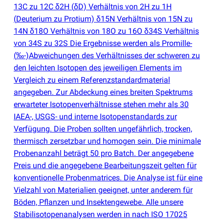
13C zu 12C δ2H
(
δD) Verhältnis von 2H zu 1H
(
Deuterium zu Protium) δ15N Verhältnis von 15N zu
14N δ18O Verhältnis von 18O zu 16O δ34S Verhältnis
von 34S zu 32S Die Ergebnisse werden als Promille-
(
‰-)Abweichungen des Verhältnisses der schweren zu
den leichten Isotopen des jeweiligen Elements im
Vergleich zu einem Referenzstandardmaterial
angegeben. Zur Abdeckung eines breiten Spektrums
erwarteter Isotopenverhältnisse stehen mehr als 30
IAEA-, USGS- und interne Isotopenstandards zur
Verfügung. Die Proben sollten ungefährlich, trocken,
thermisch zersetzbar und homogen sein. Die minimale
Probenanzahl beträgt 50 pro Batch. Der angegebene
Preis und die angegebene Bearbeitungszeit gelten für
konventionelle Probenmatrices. Die Analyse ist für eine
Vielzahl von Materialien geeignet, unter anderem für
Böden, Pflanzen und Insektengewebe. Alle unsere
Stabilisotopenanalysen werden in nach ISO 17025