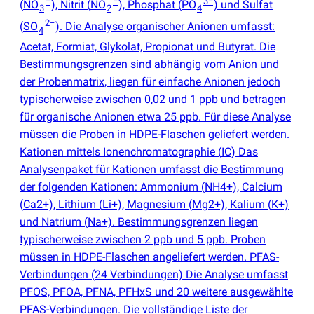
−
−
3−
(
NO
), Nitrit
(
NO
), Phosphat
(
PO
) und Sulfat
3
2
4
2−
(
SO
). Die Analyse organischer Anionen umfasst:
4
Acetat, Formiat, Glykolat, Propionat und Butyrat. Die
Bestimmungsgrenzen sind abhängig vom Anion und
der Probenmatrix, liegen für einfache Anionen jedoch
typischerweise zwischen 0,02 und 1 ppb und betragen
für organische Anionen etwa 25 ppb. Für diese Analyse
müssen die Proben in HDPE-Flaschen geliefert werden.
Kationen mittels Ionenchromatographie
(
IC) Das
Analysenpaket für Kationen umfasst die Bestimmung
der folgenden Kationen: Ammonium
(
NH4+), Calcium
(
Ca2+), Lithium
(
Li+), Magnesium
(
Mg2+), Kalium
(
K+)
und Natrium
(
Na+). Bestimmungsgrenzen liegen
typischerweise zwischen 2 ppb und 5 ppb. Proben
müssen in HDPE-Flaschen angeliefert werden. PFAS-
Verbindungen
(
24 Verbindungen) Die Analyse umfasst
PFOS, PFOA, PFNA, PFHxS und 20 weitere ausgewählte
PFAS-Verbindungen. Die vollständige Liste der