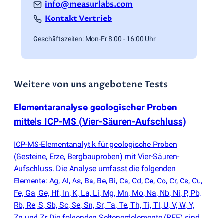
info@measurlabs.com
Kontakt Vertrieb
Geschäftszeiten: Mon-Fr 8:00 - 16:00 Uhr
Weitere von uns angebotene Tests
Elementaranalyse geologischer Proben
mittels ICP-MS
(
Vier-Säuren-Aufschluss)
ICP-MS-Elementanalytik für geologische Proben
(
Gesteine, Erze, Bergbauproben) mit Vier-Säuren-
Aufschluss. Die Analyse umfasst die folgenden
Elemente: Ag, Al, As, Ba, Be, Bi, Ca, Cd, Ce, Co, Cr, Cs, Cu,
Fe, Ga, Ge, Hf, In, K, La, Li, Mg, Mn, Mo, Na, Nb, Ni, P, Pb,
Rb, Re, S, Sb, Sc, Se, Sn, Sr, Ta, Te, Th, Ti, Tl, U, V, W, Y,
Zn und Zr Die folgenden Seltenerdelemente
(
REE) sind