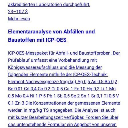
akkreditierten Laboratorien durchgeführt.
23–102 $
Mehr lesen
Elementaranalyse von Abfällen und
Baustoffen mit ICP-OES
ICP-OES-Messpaket für Abfall- und Baustoffproben. Der
Prüfablauf umfasst eine Vorbehandlung mit
Königswasseraufschluss und die Messung der
folgenden Elemente mithilfe der ICP-OES-Technik:
Element Nachweisgrenze
(
mg/kg) Ag 0,5 As 0,5 Ba 0,2
Be 0,01 Cd 0,4 Co 0,2 Cr 0,5 Cu 1 Fe 10 Hg 0,2 Li 1 Mn
0,5 Mo 0,4 Ni 1 P 5 Pb 1 Sb 0,5 Se 2 Sn 1 Sr 0,1 Tl 0,5 V
0,1 Zn 3 Die Konzentrationen der gemessenen Elemente
werden in mg/kg TS angegeben. Die Analyse ist auch
mit kurzer Bearbeitungszeit verfügbar. Fordern Sie über
das untenstehende Formular ein Angebot von unseren