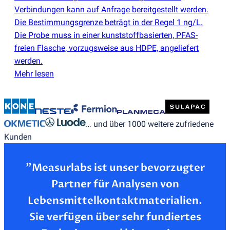
Verbindungen kann auf Anfrage bereitgestellt werden.
Die Bestimmungsgrenze beträgt in der Regel 1 ng/L.
Die Probe muss in einer kunststoffbasierten, PFAS-
freien Flasche, vorzugsweise aus HDPE, angeliefert
werden.
Mehr lesen
… und über 1000 weitere zufriedene
Kunden
”Measurlabs ist unser bevorzugter
Partner für Analysen von
Lebensmittelkontaktmaterialien.
Sie verfügen über sehr fundiertes