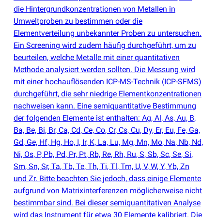
die Hintergrundkonzentrationen von Metallen in
Umweltproben zu bestimmen oder die
Elementverteilung unbekannter Proben zu untersuchen.
Ein Screening wird zudem häufig durchgeführt, um zu
beurteilen, welche Metalle mit einer quantitativen
Methode analysiert werden sollten. Die Messung wird
mit einer hochauflösenden ICP-MS-Technik
(
ICP-SFMS)
durchgeführt, die sehr niedrige Elementkonzentrationen
nachweisen kann. Eine semiquantitative Bestimmung
der folgenden Elemente ist enthalten: Ag, Al, As, Au, B,
Ba, Be, Bi, Br, Ca, Cd, Ce, Co, Cr, Cs, Cu, Dy, Er, Eu, Fe, Ga,
Gd, Ge, Hf, Hg, Ho, I, Ir, K, La, Lu, Mg, Mn, Mo, Na, Nb, Nd,
Ni, Os, P, Pb, Pd, Pr, Pt, Rb, Re, Rh, Ru, S, Sb, Sc, Se, Si,
Sm, Sn, Sr, Ta, Tb, Te, Th, Ti, Tl, Tm, U, V, W, Y, Yb, Zn
und Zr. Bitte beachten Sie jedoch, dass einige Elemente
aufgrund von Matrixinterferenzen möglicherweise nicht
bestimmbar sind. Bei dieser semiquantitativen Analyse
wird das Instrument für etwa 30 Elemente kalibriert. Die