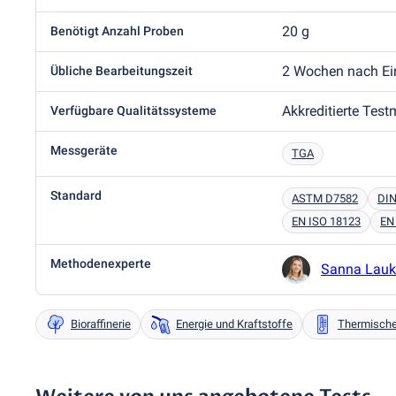
20 g
Benötigt Anzahl Proben
2 Wochen nach Ei
Übliche Bearbeitungszeit
Akkreditierte Tes
Verfügbare Qualitätssysteme
Messgeräte
TGA
Standard
ASTM D7582
DIN
EN ISO 18123
EN
Methodenexperte
Sanna Lau
Bioraffinerie
Energie und Kraftstoffe
Thermische