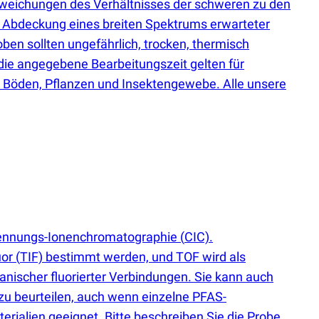
eichungen des Verhältnisses der schweren zu den
r Abdeckung eines breiten Spektrums erwarteter
ben sollten ungefährlich, trocken, thermisch
die angegebene Bearbeitungszeit gelten für
ür Böden, Pflanzen und Insektengewebe. Alle unsere
brennungs-Ionenchromatographie
(
CIC).
uor
(
TIF) bestimmt werden, und TOF wird als
nischer fluorierter Verbindungen. Sie kann auch
zu beurteilen, auch wenn einzelne PFAS-
erialien geeignet. Bitte beschreiben Sie die Probe