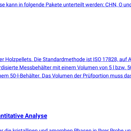
e kann in folgende Pakete unterteilt werden: CHN, O und
oder Holzpellets. Die Standardmethode ist ISO 17828, a
isierte Messbehälter mit einem Volumen von 5 l bzw. 50 
inem 50-l-Behälter. Das Volumen der Prüfportion muss 
ntitative Analyse
ber die kristallinen und amorphen Phasen in Ihrer Probe