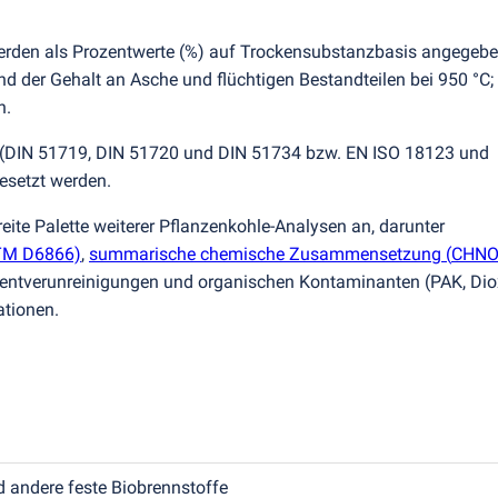
erden als Prozentwerte
(
%) auf Trockensubstanzbasis angegebe
d der Gehalt an Asche und flüchtigen Bestandteilen bei 950 °C;
n.
(
DIN 51719, DIN 51720 und DIN 51734 bzw. EN ISO 18123 und
esetzt werden.
eite Palette weiterer Pflanzenkohle-Analysen an, darunter
M D6866)
,
summarische chemische Zusammensetzung
(
CHNO
ementverunreinigungen und organischen Kontaminanten
(
PAK, Dio
ationen.
d andere feste Biobrennstoffe