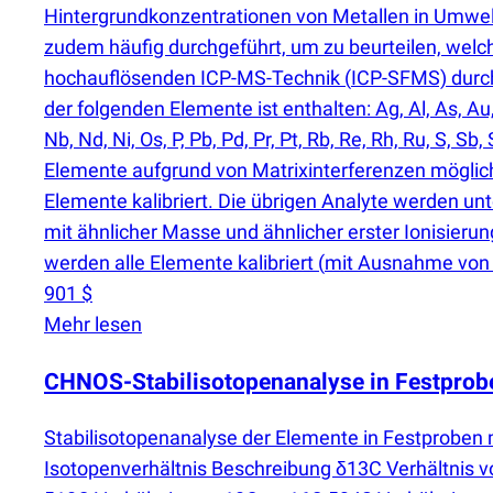
Hintergrundkonzentrationen von Metallen in Umwel
zudem häufig durchgeführt, um zu beurteilen, welch
hochauflösenden ICP-MS-Technik
(
ICP-SFMS) durch
der folgenden Elemente ist enthalten: Ag, Al, As, Au, B,
Nb, Nd, Ni, Os, P, Pb, Pd, Pr, Pt, Rb, Re, Rh, Ru, S, Sb
Elemente aufgrund von Matrixinterferenzen möglich
Elemente kalibriert. Die übrigen Analyte werden unt
mit ähnlicher Masse und ähnlicher erster Ionisierung
werden alle Elemente kalibriert
(
mit Ausnahme von H
901 $
Mehr lesen
CHNOS-Stabilisotopenanalyse in Festprob
Stabilisotopenanalyse der Elemente in Festproben
Isotopenverhältnis Beschreibung δ13C Verhältnis 