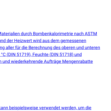
Materialien durch Bombenkalorimetrie nach ASTM
, und der Heizwert wird aus dem gemessenen
g aller für die Berechnung des oberen und unteren
5 °C
(
DIN 51719), Feuchte
(
DIN 51718) und
rien und wiederkehrende Aufträge Mengenrabatte
kann beispielsweise verwendet werden, um die