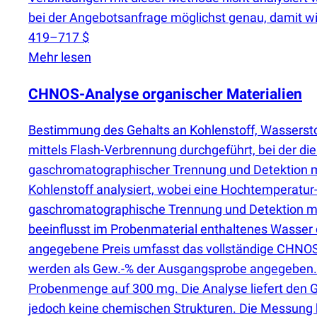
bei der Angebotsanfrage möglichst genau, damit wir
419–717 $
Mehr lesen
CHNOS-Analyse organischer Materialien
Bestimmung des Gehalts an Kohlenstoff, Wasserstof
mittels Flash-Verbrennung durchgeführt, bei der di
gaschromatographischer Trennung und Detektion mit
Kohlenstoff analysiert, wobei eine Hochtemperatu
gaschromatographische Trennung und Detektion mit 
beeinflusst im Probenmaterial enthaltenes Wasser d
angegebene Preis umfasst das vollständige CHNOS-P
werden als Gew.-% der Ausgangsprobe angegeben. D
Probenmenge auf 300 mg. Die Analyse liefert den Ge
jedoch keine chemischen Strukturen. Die Messun