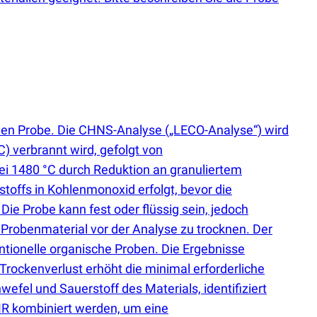
schen Probe. Die CHNS-Analyse
(
„LECO-Analyse“) wird
C) verbrannt wird, gefolgt von
ei 1480 °C durch Reduktion an granuliertem
offs in Kohlenmonoxid erfolgt, bevor die
e Probe kann fest oder flüssig sein, jedoch
 Probenmaterial vor der Analyse zu trocknen. Der
tionelle organische Proben. Die Ergebnisse
ockenverlust erhöht die minimal erforderliche
efel und Sauerstoff des Materials, identifiziert
R kombiniert werden, um eine