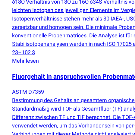
δ18O Verhältnis von 18O zu 16O δ34S Verhältnis vo
leichten Isotopen des jeweiligen Elements im Ver
Isotopenverhältnisse stehen mehr als 30 IAEA-, USG
zersetzbar und homogen sein. Die minimale Probena
konventionelle Probenmatrices. Die Analyse ist für
Stabilisotopenanalysen werden in nach ISO 17025 a
23–102 $
Mehr lesen
Fluorgehalt in anspruchsvollen Probenmat
ASTM D7359
Bestimmung des Gehalts an gesamtem organische
Standardmäßig wird TOF als Gesamtfluor
(
TF) anal
Differenz zwischen TF und TIF berechnet. Die TOF-
verwendet werden, um das Vorhandensein von per- 
Verbindungen mit dieser Methode nicht analysiert w