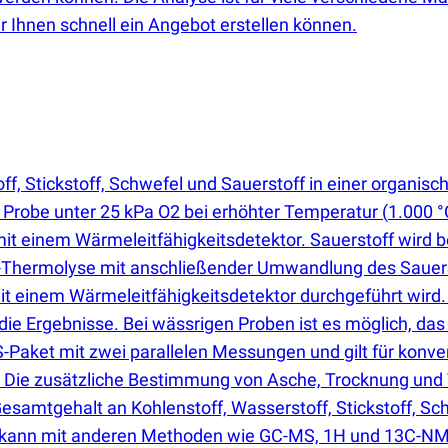
 Ihnen schnell ein Angebot erstellen können.
f, Stickstoff, Schwefel und Sauerstoff in einer organi
e Probe unter 25 kPa O2 bei erhöhter Temperatur
(
1.000 °
 einem Wärmeleitfähigkeitsdetektor. Sauerstoff wird b
r-Thermolyse mit anschließender Umwandlung des Sauerst
einem Wärmeleitfähigkeitsdetektor durchgeführt wird. Di
ie Ergebnisse. Bei wässrigen Proben ist es möglich, das
aket mit zwei parallelen Messungen und gilt für konven
ie zusätzliche Bestimmung von Asche, Trocknung und Tr
samtgehalt an Kohlenstoff, Wasserstoff, Stickstoff, Schw
g kann mit anderen Methoden wie GC-MS, 1H und 13C-NM