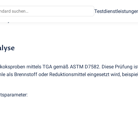
Testdienstleistunge
analyse
alyse
okoksproben mittels TGA gemäß ASTM D7582. Diese Prüfung ist
ohle als Brennstoff oder Reduktionsmittel eingesetzt wird, beispi
ätsparameter: