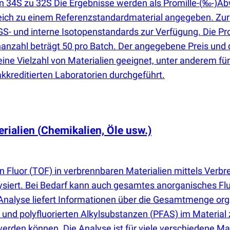
n 34S zu 32S Die Ergebnisse werden als Promille-
(
‰-)Abw
gleich zu einem Referenzstandardmaterial angegeben. Zu
S- und interne Isotopenstandards zur Verfügung. Die Pro
nzahl beträgt 50 pro Batch. Der angegebene Preis und 
 eine Vielzahl von Materialien geeignet, unter anderem f
kkreditierten Laboratorien durchgeführt.
erialien
(
Chemikalien, Öle usw.)
n Fluor
(
TOF) in verbrennbaren Materialien mittels Ver
ysiert. Bei Bedarf kann auch gesamtes anorganisches Fl
Analyse liefert Informationen über die Gesamtmenge orga
und polyfluorierten Alkylsubstanzen
(
PFAS) im Material 
erden können. Die Analyse ist für viele verschiedene Mat