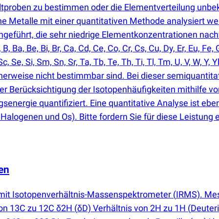
tproben zu bestimmen oder die Elementverteilung unbek
e Metalle mit einer quantitativen Methode analysiert we
geführt, die sehr niedrige Elementkonzentrationen nac
 Ba, Be, Bi, Br, Ca, Cd, Ce, Co, Cr, Cs, Cu, Dy, Er, Eu, Fe, 
, Sc, Se, Si, Sm, Sn, Sr, Ta, Tb, Te, Th, Ti, Tl, Tm, U, V, W, 
erweise nicht bestimmbar sind. Bei dieser semiquantitat
er Berücksichtigung der Isotopenhäufigkeiten mithilfe vo
senergie quantifiziert. Eine quantitative Analyse ist ebe
alogenen und Os). Bitte fordern Sie für diese Leistung 
en
 mit Isotopenverhältnis-Massenspektrometer
(
IRMS). Mes
von 13C zu 12C δ2H
(
δD) Verhältnis von 2H zu 1H
(
Deuter