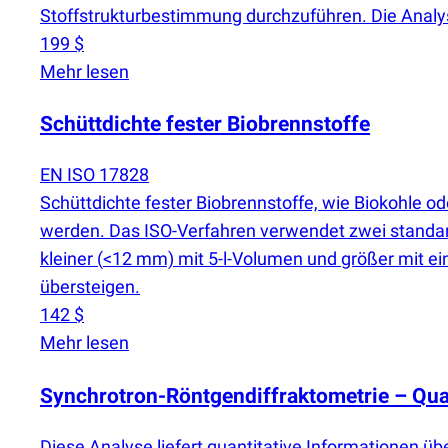
Stoffstrukturbestimmung durchzuführen. Die Analys
199 $
Mehr lesen
Schüttdichte fester Biobrennstoffe
EN ISO 17828
Schüttdichte fester Biobrennstoffe, wie Biokohle 
werden. Das ISO-Verfahren verwendet zwei standard
kleiner
(
<12 mm) mit 5-l-Volumen und größer mit e
übersteigen.
142 $
Mehr lesen
Synchrotron-Röntgendiffraktometrie – Qua
Diese Analyse liefert quantitative Informationen ü