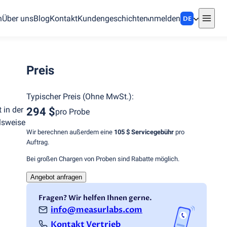
n
Über uns
Blog
Kontakt
Kundengeschichten
Anmelden
DE
Preis
Typischer Preis
(
Ohne MwSt.
):
 in der
294 $
pro Probe
elsweise
Wir berechnen außerdem eine
105 $
Servicegebühr
pro
Auftrag.
Bei großen Chargen von Proben sind Rabatte möglich.
Angebot anfragen
Fragen? Wir helfen Ihnen gerne.
info@measurlabs.com
Kontakt Vertrieb