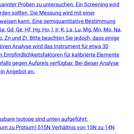
annter Proben zu untersuchen. Ein Screening wird
rden sollten. Die Messung wird mit einer
hweisen kann. Eine semiquantitative Bestimmung
Ga, Gd, Ge, Hf, Hg, Ho, I, Ir, K, La, Lu, Mg, Mn, Mo, Na,
Y, Yb, Zn und Zr. Bitte beachten Sie jedoch, dass einige
iven Analyse wird das Instrument für etwa 30
n Empfindlichkeitsfaktoren für kalibrierte Elemente
nfalls gegen Aufpreis verfügbar. Bei dieser Analyse
ein Angebot an.
sbare Isotope sind unten aufgeführt:
ium zu Protium) δ15N Verhältnis von 15N zu 14N