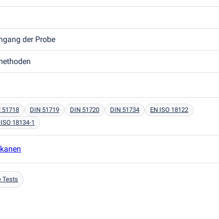
ngang der Probe
tmethoden
 51718
DIN 51719
DIN 51720
DIN 51734
EN ISO 18122
 ISO 18134-1
kkanen
 Tests