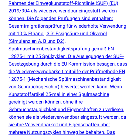
Rahmen der Einwegkunststoff‑Richtlinie
(
SUP)
(
EU)
2019/904 als wiederverwendbar eingestuft werden
können. Die folgenden Prüfungen sind enthalten:
Gesamtmigrationsprüfung für wiederholte Verwendung
mit 10 % Ethanol, 3 % Essigsäure und Olivenöl
(
Simulanzien A, B und D2),
Spülmaschinenbeständigkeitsprüfung gemäß EN
12875-1 mit 25 Spülzyklen. Die Auslegungen der SUP-
Gesetzgebung durch die EU-Kommission besagen, dass
die Wiederverwendbarkeit mithilfe der Prüfmethode EN
12875-1
(
Mechanische Spülmaschinenbeständigkeit
von Gebrauchsgeschirr) bewertet werden kann. Wenn
Kunststoffartikel 25-mal in einer Spülmaschine
gereinigt werden können, ohne ihre
Gebrauchstauglichkeit und Eigenschaften zu verlieren,
können sie als wiederverwendbar eingestuft werden, da
sie ihre Verwendbarkeit und Eigenschaften über
mehrere Nutzungszyklen hinweg beibehalten. Das