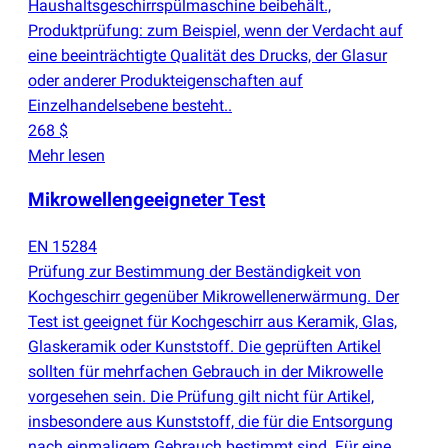
Haushaltsgeschirrspülmaschine beibehält.,
Produktprüfung: zum Beispiel, wenn der Verdacht auf
eine beeinträchtigte Qualität des Drucks, der Glasur
oder anderer Produkteigenschaften auf
Einzelhandelsebene besteht..
268 $
Mehr lesen
Mikrowellengeeigneter Test
EN 15284
Prüfung zur Bestimmung der Beständigkeit von
Kochgeschirr gegenüber Mikrowellenerwärmung. Der
Test ist geeignet für Kochgeschirr aus Keramik, Glas,
Glaskeramik oder Kunststoff. Die geprüften Artikel
sollten für mehrfachen Gebrauch in der Mikrowelle
vorgesehen sein. Die Prüfung gilt nicht für Artikel,
insbesondere aus Kunststoff, die für die Entsorgung
nach einmaligem Gebrauch bestimmt sind. Für eine