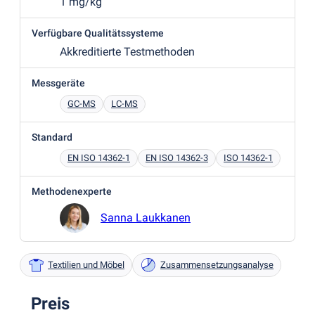
1 mg/kg
Verfügbare Qualitätssysteme
Akkreditierte Testmethoden
Messgeräte
GC-MS
LC-MS
Standard
EN ISO 14362-1
EN ISO 14362-3
ISO 14362-1
Methodenexperte
Sanna Laukkanen
Textilien und Möbel
Zusammensetzungsanalyse
Preis