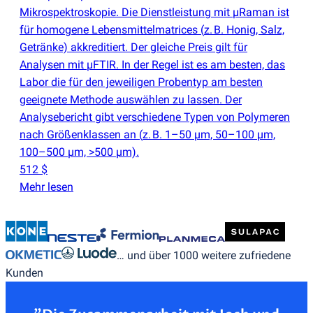
Mikrospektroskopie. Die Dienstleistung mit µRaman ist
für homogene Lebensmittelmatrices
(
z. B. Honig, Salz,
Getränke) akkreditiert. Der gleiche Preis gilt für
Analysen mit µFTIR. In der Regel ist es am besten, das
Labor die für den jeweiligen Probentyp am besten
geeignete Methode auswählen zu lassen. Der
Analysebericht gibt verschiedene Typen von Polymeren
nach Größenklassen an
(
z. B. 1–50 µm, 50–100 µm,
100–500 µm, >500 µm).
512 $
Mehr lesen
… und über 1000 weitere zufriedene
Kunden