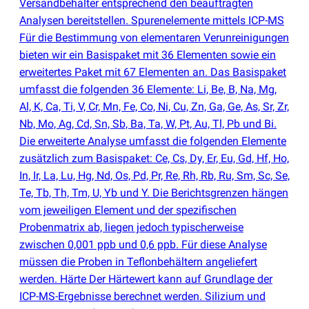
Versandbehälter entsprechend den beauftragten
Analysen bereitstellen. Spurenelemente mittels ICP-MS
Für die Bestimmung von elementaren Verunreinigungen
bieten wir ein Basispaket mit 36 Elementen sowie ein
erweitertes Paket mit 67 Elementen an. Das Basispaket
umfasst die folgenden 36 Elemente: Li, Be, B, Na, Mg,
Al, K, Ca, Ti, V, Cr, Mn, Fe, Co, Ni, Cu, Zn, Ga, Ge, As, Sr, Zr,
Nb, Mo, Ag, Cd, Sn, Sb, Ba, Ta, W, Pt, Au, Tl, Pb und Bi.
Die erweiterte Analyse umfasst die folgenden Elemente
zusätzlich zum Basispaket: Ce, Cs, Dy, Er, Eu, Gd, Hf, Ho,
In, Ir, La, Lu, Hg, Nd, Os, Pd, Pr, Re, Rh, Rb, Ru, Sm, Sc, Se,
Te, Tb, Th, Tm, U, Yb und Y. Die Berichtsgrenzen hängen
vom jeweiligen Element und der spezifischen
Probenmatrix ab, liegen jedoch typischerweise
zwischen 0,001 ppb und 0,6 ppb. Für diese Analyse
müssen die Proben in Teflonbehältern angeliefert
werden. Härte Der Härtewert kann auf Grundlage der
ICP-MS-Ergebnisse berechnet werden. Silizium und