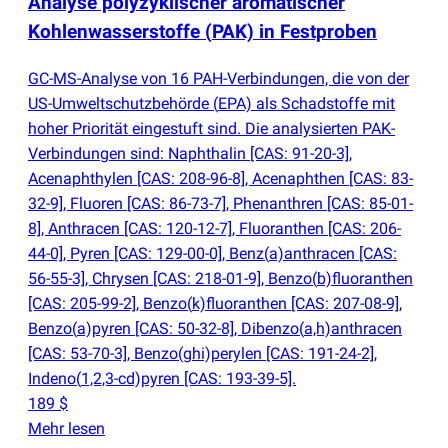
Analyse polyzyklischer aromatischer
Kohlenwasserstoffe
(
PAK) in Festproben
GC-MS-Analyse von 16 PAH-Verbindungen, die von der
US-Umweltschutzbehörde
(
EPA) als Schadstoffe mit
hoher Priorität eingestuft sind. Die analysierten PAK-
Verbindungen sind: Naphthalin [CAS: 91-20-3],
Acenaphthylen [CAS: 208-96-8], Acenaphthen [CAS: 83-
32-9], Fluoren [CAS: 86-73-7], Phenanthren [CAS: 85-01-
8], Anthracen [CAS: 120-12-7], Fluoranthen [CAS: 206-
44-0], Pyren [CAS: 129-00-0], Benz
(
a)anthracen [CAS:
56-55-3], Chrysen [CAS: 218-01-9], Benzo
(
b)fluoranthen
[CAS: 205-99-2], Benzo
(
k)fluoranthen [CAS: 207-08-9],
Benzo
(
a)pyren [CAS: 50-32-8], Dibenzo
(
a,h)anthracen
[CAS: 53-70-3], Benzo
(
ghi)perylen [CAS: 191-24-2],
Indeno
(
1,2,3-cd)pyren [CAS: 193-39-5].
189 $
Mehr lesen