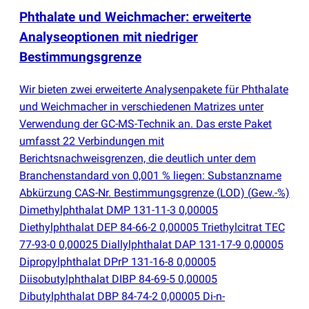
Phthalate und Weichmacher: erweiterte
Analyseoptionen mit niedriger
Bestimmungsgrenze
Wir bieten zwei erweiterte Analysenpakete für Phthalate
und Weichmacher in verschiedenen Matrizes unter
Verwendung der GC-MS-Technik an. Das erste Paket
umfasst 22 Verbindungen mit
Berichtsnachweisgrenzen, die deutlich unter dem
Branchenstandard von 0,001 % liegen: Substanzname
Abkürzung CAS-Nr. Bestimmungsgrenze
(
LOD)
(
Gew.-%)
Dimethylphthalat DMP 131-11-3 0,00005
Diethylphthalat DEP 84-66-2 0,00005 Triethylcitrat TEC
77-93-0 0,00025 Diallylphthalat DAP 131-17-9 0,00005
Dipropylphthalat DPrP 131-16-8 0,00005
Diisobutylphthalat DIBP 84-69-5 0,00005
Dibutylphthalat DBP 84-74-2 0,00005 Di-n-