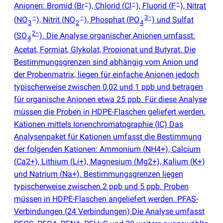
−
−
−
Anionen: Bromid
(
Br
), Chlorid
(
Cl
), Fluorid
(
F
), Nitrat
−
−
3−
(
NO
), Nitrit
(
NO
), Phosphat
(
PO
) und Sulfat
3
2
4
2−
(
SO
). Die Analyse organischer Anionen umfasst:
4
Acetat, Formiat, Glykolat, Propionat und Butyrat. Die
Bestimmungsgrenzen sind abhängig vom Anion und
der Probenmatrix, liegen für einfache Anionen jedoch
typischerweise zwischen 0,02 und 1 ppb und betragen
für organische Anionen etwa 25 ppb. Für diese Analyse
müssen die Proben in HDPE-Flaschen geliefert werden.
Kationen mittels Ionenchromatographie
(
IC) Das
Analysenpaket für Kationen umfasst die Bestimmung
der folgenden Kationen: Ammonium
(
NH4+), Calcium
(
Ca2+), Lithium
(
Li+), Magnesium
(
Mg2+), Kalium
(
K+)
und Natrium
(
Na+). Bestimmungsgrenzen liegen
typischerweise zwischen 2 ppb und 5 ppb. Proben
müssen in HDPE-Flaschen angeliefert werden. PFAS-
Verbindungen
(
24 Verbindungen) Die Analyse umfasst