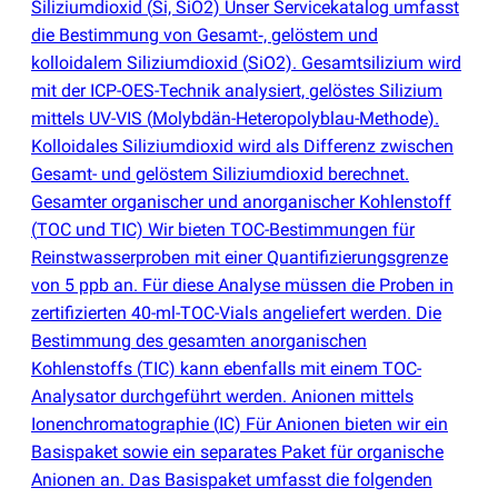
Siliziumdioxid
(
Si, SiO2) Unser Servicekatalog umfasst
die Bestimmung von Gesamt‑, gelöstem und
kolloidalem Siliziumdioxid
(
SiO2). Gesamtsilizium wird
mit der ICP-OES-Technik analysiert, gelöstes Silizium
mittels UV-VIS
(
Molybdän-Heteropolyblau-Methode).
Kolloidales Siliziumdioxid wird als Differenz zwischen
Gesamt- und gelöstem Siliziumdioxid berechnet.
Gesamter organischer und anorganischer Kohlenstoff
(
TOC und TIC) Wir bieten TOC-Bestimmungen für
Reinstwasserproben mit einer Quantifizierungsgrenze
von 5 ppb an. Für diese Analyse müssen die Proben in
zertifizierten 40-ml-TOC-Vials angeliefert werden. Die
Bestimmung des gesamten anorganischen
Kohlenstoffs
(
TIC) kann ebenfalls mit einem TOC-
Analysator durchgeführt werden. Anionen mittels
Ionenchromatographie
(
IC) Für Anionen bieten wir ein
Basispaket sowie ein separates Paket für organische
Anionen an. Das Basispaket umfasst die folgenden