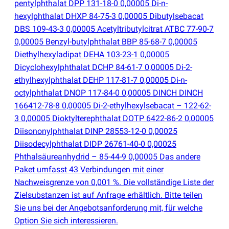
pentylphthalat DPP 131-18-0 0,00005 Di-n-
hexylphthalat DHXP 84-75-3 0,00005 Dibutylsebacat
DBS 109-43-3 0,00005 Acetyltributylcitrat ATBC 77-90-7
0,00005 Benzyl-butylphthalat BBP 85-68-7 0,00005
Diethylhexyladipat DEHA 103-23-1 0,00005
Dicyclohexylphthalat DCHP 84-61-7 0,00005 Di-2-
ethylhexylphthalat DEHP 117-81-7 0,00005 Di-n-
octylphthalat DNOP 117-84-0 0,00005 DINCH DINCH
166412-78-8 0,00005 Di-2-ethylhexylsebacat – 122-62-
3 0,00005 Dioktylterephthalat DOTP 6422-86-2 0,00005
Diisononylphthalat DINP 28553-12-0 0,00025
Diisodecylphthalat DIDP 26761-40-0 0,00025
Phthalsäureanhydrid – 85-44-9 0,00005 Das andere
Paket umfasst 43 Verbindungen mit einer
Nachweisgrenze von 0,001 %. Die vollständige Liste der
Zielsubstanzen ist auf Anfrage erhältlich. Bitte teilen
Sie uns bei der Angebotsanforderung mit, für welche
Option Sie sich interessieren.