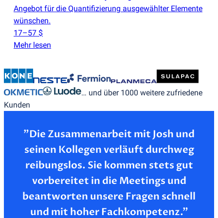
Angebot für die Quantifizierung ausgewählter Elemente
wünschen.
17–57 $
Mehr lesen
… und über 1000 weitere zufriedene
Kunden
”Die Zusammenarbeit mit Josh und
seinen Kollegen verläuft durchweg
reibungslos. Sie kommen stets gut
vorbereitet in die Meetings und
beantworten unsere Fragen schnell