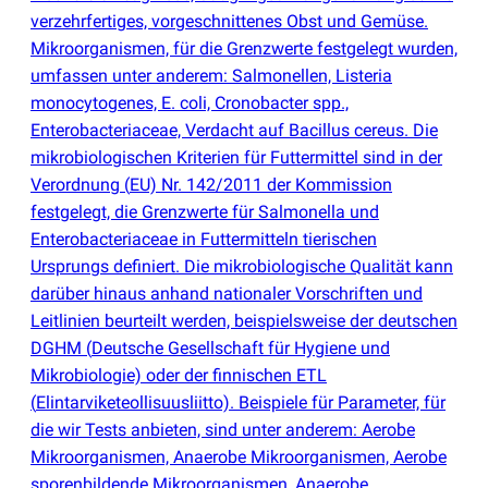
verzehrfertiges, vorgeschnittenes Obst und Gemüse.
Mikroorganismen, für die Grenzwerte festgelegt wurden,
umfassen unter anderem: Salmonellen, Listeria
monocytogenes, E. coli, Cronobacter spp.,
Enterobacteriaceae, Verdacht auf Bacillus cereus. Die
mikrobiologischen Kriterien für Futtermittel sind in der
Verordnung
(
EU) Nr. 142/2011 der Kommission
festgelegt, die Grenzwerte für Salmonella und
Enterobacteriaceae in Futtermitteln tierischen
Ursprungs definiert. Die mikrobiologische Qualität kann
darüber hinaus anhand nationaler Vorschriften und
Leitlinien beurteilt werden, beispielsweise der deutschen
DGHM
(
Deutsche Gesellschaft für Hygiene und
Mikrobiologie) oder der finnischen ETL
(
Elintarviketeollisuusliitto). Beispiele für Parameter, für
die wir Tests anbieten, sind unter anderem: Aerobe
Mikroorganismen, Anaerobe Mikroorganismen, Aerobe
sporenbildende Mikroorganismen, Anaerobe