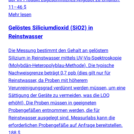
11–46 $
Mehr lesen
Gelöstes Siliciumdioxid
(
SiO2) in
Reinstwasser
Die Messung bestimmt den Gehalt an gelöstem
Silizium in Reinstwasser mittels UV-Vis-Spektroskopie
(
Molybdän-Heteropolyblau-Methode). Die typische
Nachweisgrenze beträgt 0,7 ppb
(
dies gilt nur für
Reinstwasser, da Proben mit höherem
Verunreinigungsgrad verdünnt werden müssen, um eine
Sättigung der Geräte zu vermeiden, was die LOQ
erhöht). Die Proben müssen in geeigneten
Probengefäßen entnommen werden, die für
Reinstwasser ausgelegt sind. Measurlabs kann die
erforderlichen Probengefäße auf Anfrage bereitstellen.
188 $