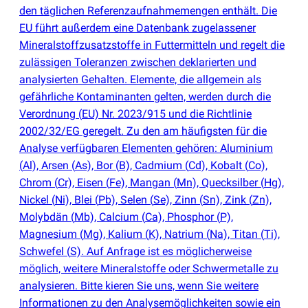
den täglichen Referenzaufnahmemengen enthält. Die
EU führt außerdem eine Datenbank zugelassener
Mineralstoffzusatzstoffe in Futtermitteln und regelt die
zulässigen Toleranzen zwischen deklarierten und
analysierten Gehalten. Elemente, die allgemein als
gefährliche Kontaminanten gelten, werden durch die
Verordnung
(
EU) Nr. 2023/915 und die Richtlinie
2002/32/EG geregelt. Zu den am häufigsten für die
Analyse verfügbaren Elementen gehören: Aluminium
(
Al), Arsen
(
As), Bor
(
B), Cadmium
(
Cd), Kobalt
(
Co),
Chrom
(
Cr), Eisen
(
Fe), Mangan
(
Mn), Quecksilber
(
Hg),
Nickel
(
Ni), Blei
(
Pb), Selen
(
Se), Zinn
(
Sn), Zink
(
Zn),
Molybdän
(
Mb), Calcium
(
Ca), Phosphor
(
P),
Magnesium
(
Mg), Kalium
(
K), Natrium
(
Na), Titan
(
Ti),
Schwefel
(
S). Auf Anfrage ist es möglicherweise
möglich, weitere Mineralstoffe oder Schwermetalle zu
analysieren. Bitte kieren Sie uns, wenn Sie weitere
Informationen zu den Analysemöglichkeiten sowie ein