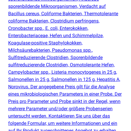
sporenbildende Mikroorganismen, Verdacht auf
Bacillus cereus, Coliforme Bakterien, Thermotolerante
coliforme Bakterien, Clostridium perfringens,
Cronobacter spp., E. coli, Enterokokken,
Enterobacteriaceae, Hefen und Schimmelpilze,
Koagulase-positive Staphylokokken,
Milchsäurebakterien, Pseudomonas spp.,
Sulfitreduzierende Clostridien, Sporenbildende
sulfitreduzierende Clostridien, Osmotolerante Hefen,
Campylobacter spp., Listeria monocytogenes in 25 g,
Salmonellen in 25 g, Salmonellen in 125 g, Hepatitis A,
Norovirus. Der angegebene Preis gilt für die Analyse
eines mikrobiologischen Parameters in einer Probe. Der
Preis pro Parameter und Probe sinkt in der Regel, wenn
mehrere Parameter und/oder größere Probenserien
untersucht werden. Kontaktieren Sie uns über das
folgende Formular, um weitere Informationen und ein
auf Ihr Produkt zugeschnittenes Angebot zu erhalten.