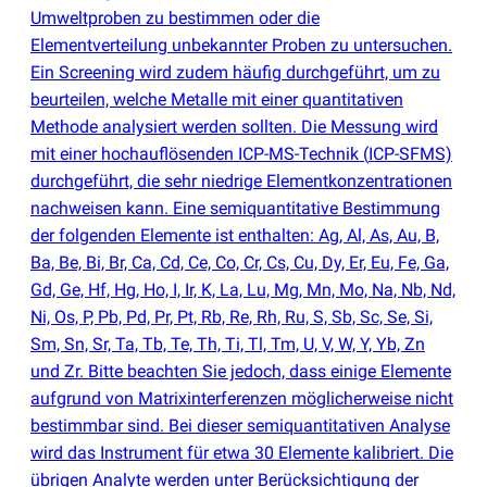
Umweltproben zu bestimmen oder die
Elementverteilung unbekannter Proben zu untersuchen.
Ein Screening wird zudem häufig durchgeführt, um zu
beurteilen, welche Metalle mit einer quantitativen
Methode analysiert werden sollten. Die Messung wird
mit einer hochauflösenden ICP-MS-Technik
(
ICP-SFMS)
durchgeführt, die sehr niedrige Elementkonzentrationen
nachweisen kann. Eine semiquantitative Bestimmung
der folgenden Elemente ist enthalten: Ag, Al, As, Au, B,
Ba, Be, Bi, Br, Ca, Cd, Ce, Co, Cr, Cs, Cu, Dy, Er, Eu, Fe, Ga,
Gd, Ge, Hf, Hg, Ho, I, Ir, K, La, Lu, Mg, Mn, Mo, Na, Nb, Nd,
Ni, Os, P, Pb, Pd, Pr, Pt, Rb, Re, Rh, Ru, S, Sb, Sc, Se, Si,
Sm, Sn, Sr, Ta, Tb, Te, Th, Ti, Tl, Tm, U, V, W, Y, Yb, Zn
und Zr. Bitte beachten Sie jedoch, dass einige Elemente
aufgrund von Matrixinterferenzen möglicherweise nicht
bestimmbar sind. Bei dieser semiquantitativen Analyse
wird das Instrument für etwa 30 Elemente kalibriert. Die
übrigen Analyte werden unter Berücksichtigung der