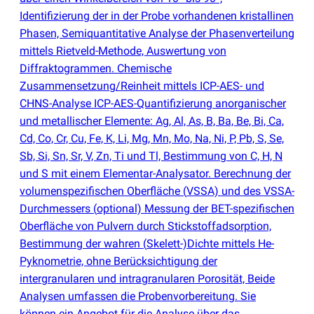
Identifizierung der in der Probe vorhandenen kristallinen
Phasen, Semiquantitative Analyse der Phasenverteilung
mittels Rietveld-Methode, Auswertung von
Diffraktogrammen. Chemische
Zusammensetzung/Reinheit mittels ICP-AES- und
CHNS-Analyse ICP-AES-Quantifizierung anorganischer
und metallischer Elemente: Ag, Al, As, B, Ba, Be, Bi, Ca,
Cd, Co, Cr, Cu, Fe, K, Li, Mg, Mn, Mo, Na, Ni, P, Pb, S, Se,
Sb, Si, Sn, Sr, V, Zn, Ti und Tl, Bestimmung von C, H, N
und S mit einem Elementar-Analysator. Berechnung der
volumenspezifischen Oberfläche
(
VSSA) und des VSSA-
Durchmessers
(
optional) Messung der BET-spezifischen
Oberfläche von Pulvern durch Stickstoffadsorption,
Bestimmung der wahren
(
Skelett-)Dichte mittels He-
Pyknometrie, ohne Berücksichtigung der
intergranularen und intragranularen Porosität, Beide
Analysen umfassen die Probenvorbereitung. Sie
können ein Angebot für die Analyse über das