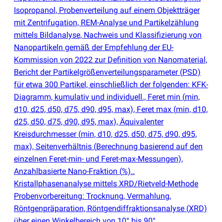
Isopropanol, Probenverteilung auf einem Objektträger
mit Zentrifugation, REM-Analyse und Partikelzählung
mittels Bildanalyse, Nachweis und Klassifizierung von
Nanopartikeln gemäß der Empfehlung der EU-
Kommission von 2022 zur Definition von Nanomaterial,
Bericht der Partikelgrößenverteilungsparameter
(
PSD)
für etwa 300 Partikel, einschließlich der folgenden: KFK-
Diagramm, kumulativ und individuell., Feret min
(
min,
d10, d25, d50, d75, d90, d95, max), Feret max
(
min, d10,
d25, d50, d75, d90, d95, max), Äquivalenter
Kreisdurchmesser
(
min, d10, d25, d50, d75, d90, d95,
max), Seitenverhältnis
(
Berechnung basierend auf den
einzelnen Feret-min- und Feret-max-Messungen),
Anzahlbasierte Nano-Fraktion
(
%)..
Kristallphasenanalyse mittels XRD/Rietveld-Methode
Probenvorbereitung: Trocknung, Vermahlung,
Röntgenpräparation, Röntgendiffraktionsanalyse
(
XRD)
über einen Winkelbereich von 10° bis 90°,