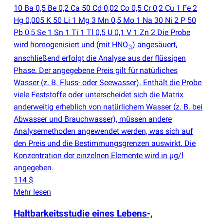
10 Ba 0,5 Be 0,2 Ca 50 Cd 0,02 Co 0,5 Cr 0,2 Cu 1 Fe 2
Hg 0,005 K 50 Li 1 Mg 3 Mn 0,5 Mo 1 Na 30 Ni 2 P 50
Pb 0,5 Se 1 Sn 1 Ti 1 Tl 0,5 U 0,1 V 1 Zn 2 Die Probe
wird homogenisiert und
(
mit HNO
) angesäuert,
3
anschließend erfolgt die Analyse aus der flüssigen
Phase. Der angegebene Preis gilt für natürliches
Wasser
(
z. B. Fluss- oder Seewasser). Enthält die Probe
viele Feststoffe oder unterscheidet sich die Matrix
anderweitig erheblich von natürlichem Wasser
(
z. B. bei
Abwasser und Brauchwasser), müssen andere
Analysemethoden angewendet werden, was sich auf
den Preis und die Bestimmungsgrenzen auswirkt. Die
Konzentration der einzelnen Elemente wird in µg/l
angegeben.
114 $
Mehr lesen
Haltbarkeitsstudie eines Lebens-,