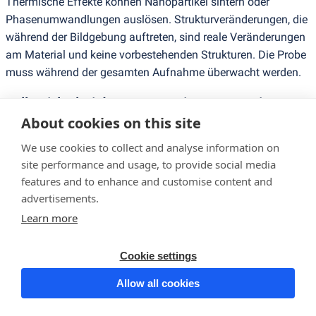
Thermische Effekte können Nanopartikel sintern oder
Phasenumwandlungen auslösen. Strukturveränderungen, die
während der Bildgebung auftreten, sind reale Veränderungen
am Material und keine vorbestehenden Strukturen. Die Probe
muss während der gesamten Aufnahme überwacht werden.
Fallstricke bei der Kontrastinterpretation
About cookies on this site
HAADF-STEM-Aufnahmen gelten oft als direkt interpretierbar,
We use cookies to collect and analyse information on
da schwerere Elemente heller erscheinen. Dies gilt für gut
site performance and usage, to provide social media
getrennte Atomsäulen in einfachen Strukturen. Bei dickeren
features and to enhance and customise content and
Proben erzeugen dynamische Beugungseffekte einen nicht-
advertisements.
monotonen Kontrast, selbst in HAADF-Aufnahmen. Die
Learn more
säulenweise Zusammensetzungsbestimmung in
Mehrkomponentenlegierungen und -oxiden erfordert den
Cookie settings
Vergleich mit Bildsimulationen.
Allow all cookies
Datenanalyse und Quantifizierung