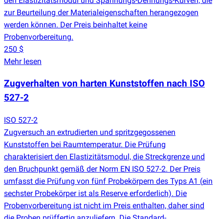
den Elastizitätsmodul und Spannungs-Dehnungs-Kurven, die
zur Beurteilung der Materialeigenschaften herangezogen
werden können. Der Preis beinhaltet keine
Probenvorbereitung.
250 $
Mehr lesen
Zugverhalten von harten Kunststoffen nach ISO
527-2
ISO 527-2
Zugversuch an extrudierten und spritzgegossenen
Kunststoffen bei Raumtemperatur. Die Prüfung
charakterisiert den Elastizitätsmodul, die Streckgrenze und
den Bruchpunkt gemäß der Norm EN ISO 527-2. Der Preis
umfasst die Prüfung von fünf Probekörpern des Typs A1
(
ein
sechster Probekörper ist als Reserve erforderlich). Die
Probenvorbereitung ist nicht im Preis enthalten, daher sind
die Proben prüffertig anzuliefern. Die Standard-