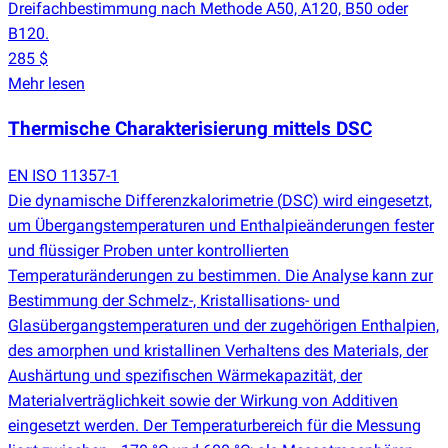
Dreifachbestimmung nach Methode A50, A120, B50 oder
B120.
285 $
Mehr lesen
Thermische Charakterisierung mittels DSC
EN ISO 11357-1
Die dynamische Differenzkalorimetrie
(
DSC) wird eingesetzt,
um Übergangstemperaturen und Enthalpieänderungen fester
und flüssiger Proben unter kontrollierten
Temperaturänderungen zu bestimmen. Die Analyse kann zur
Bestimmung der Schmelz-, Kristallisations- und
Glasübergangstemperaturen und der zugehörigen Enthalpien,
des amorphen und kristallinen Verhaltens des Materials, der
Aushärtung und spezifischen Wärmekapazität, der
Materialverträglichkeit sowie der Wirkung von Additiven
eingesetzt werden. Der Temperaturbereich für die Messung