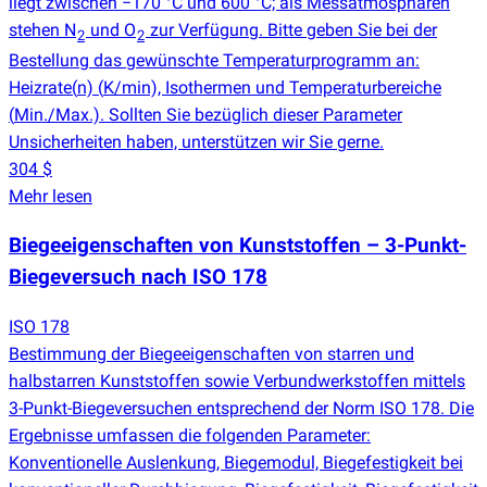
liegt zwischen −170 °C und 600 °C; als Messatmosphären
stehen N
und O
zur Verfügung. Bitte geben Sie bei der
2
2
Bestellung das gewünschte Temperaturprogramm an:
Heizrate
(
n)
(
K/min), Isothermen und Temperaturbereiche
(
Min./Max.). Sollten Sie bezüglich dieser Parameter
Unsicherheiten haben, unterstützen wir Sie gerne.
304 $
Mehr lesen
Biegeeigenschaften von Kunststoffen – 3-Punkt-
Biegeversuch nach ISO 178
ISO 178
Bestimmung der Biegeeigenschaften von starren und
halbstarren Kunststoffen sowie Verbundwerkstoffen mittels
3-Punkt-Biegeversuchen entsprechend der Norm ISO 178. Die
Ergebnisse umfassen die folgenden Parameter:
Konventionelle Auslenkung, Biegemodul, Biegefestigkeit bei