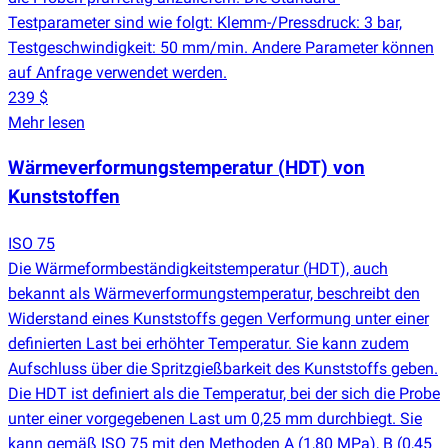
Testparameter sind wie folgt: Klemm-/Pressdruck: 3 bar,
Testgeschwindigkeit: 50 mm/min. Andere Parameter können
auf Anfrage verwendet werden.
239 $
Mehr lesen
Wärmeverformungstemperatur
(
HDT) von
Kunststoffen
ISO 75
Die Wärmeformbeständigkeitstemperatur
(
HDT), auch
bekannt als Wärmeverformungstemperatur, beschreibt den
Widerstand eines Kunststoffs gegen Verformung unter einer
definierten Last bei erhöhter Temperatur. Sie kann zudem
Aufschluss über die Spritzgießbarkeit des Kunststoffs geben.
Die HDT ist definiert als die Temperatur, bei der sich die Probe
unter einer vorgegebenen Last um 0,25 mm durchbiegt. Sie
kann gemäß ISO 75 mit den Methoden A
(
1,80 MPa), B
(
0,45