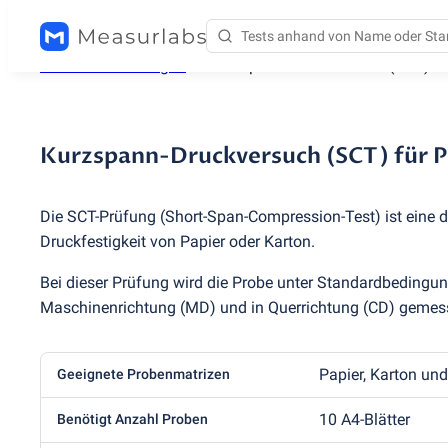
Testdienstleistungen
/
Kurzspann-Druckversuch
(
SCT) fü
Kurzspann-Druckversuch (SCT) für P
Die SCT-Prüfung
(
Short-Span-Compression-Test) ist eine
Druckfestigkeit von Papier oder Karton.
Bei dieser Prüfung wird die Probe unter Standardbeding
Maschinenrichtung
(
MD) und in Querrichtung
(
CD) gemes
Papier, Karton un
Geeignete Probenmatrizen
10 A4-Blätter
Benötigt Anzahl Proben