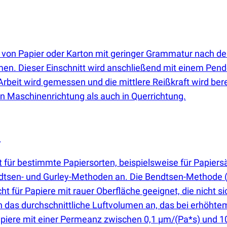
t von Papier oder Karton mit geringer Grammatur nach 
men. Dieser Einschnitt wird anschließend mit einem Pend
Arbeit wird gemessen und die mittlere Reißkraft wird be
 Maschinenrichtung als auch in Querrichtung.
n
t für bestimmte Papiersorten, beispielsweise für Papiersä
endtsen- und Gurley-Methoden an. Die Bendtsen-Methode
nicht für Papiere mit rauer Oberfläche geeignet, die nich
as durchschnittliche Luftvolumen an, das bei erhöhtem 
Papiere mit einer Permeanz zwischen 0,1 µm/
(
Pa*s) und 1