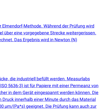
der Elmendorf-Methode. Während der Prüfung wird
el über eine vorgegebene Strecke weitergerissen.
rechnet. Das Ergebnis wird in Newton
(
N)
cke, die industriell befüllt werden. Measurlabs
(
ISO 5636-3) ist für Papiere mit einer Permeanz von
t sicher in dem Gerät eingespannt werden können. Die
Druck innerhalb einer Minute durch das Material
00 µm/
(
Pa*s) geeignet. Die Prüfung kann auch zur