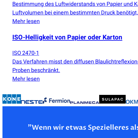
Bestimmung des Luftwiderstands von Papier und Ka
Luftvolumen bei einem bestimmten Druck benötigt,
Mehr lesen
ISO-Helligkeit von Papier oder Karton
ISO 2470-1
Das Verfahren misst den diffusen Blaulichtreflexi
Proben beschränkt.
Mehr lesen