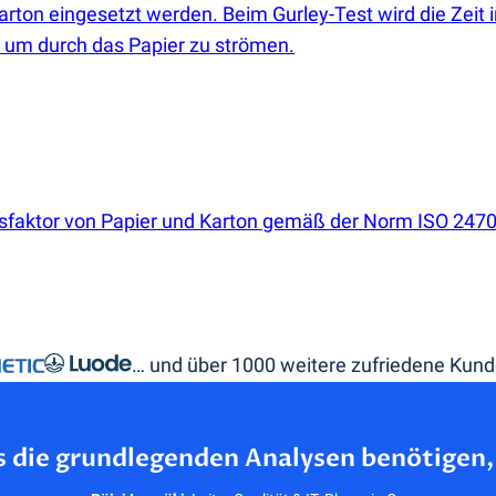
rton eingesetzt werden. Beim Gurley-Test wird die Zeit
 um durch das Papier zu strömen.
onsfaktor von Papier und Karton gemäß der Norm ISO 2470
… und über 1000 weitere zufriedene Kun