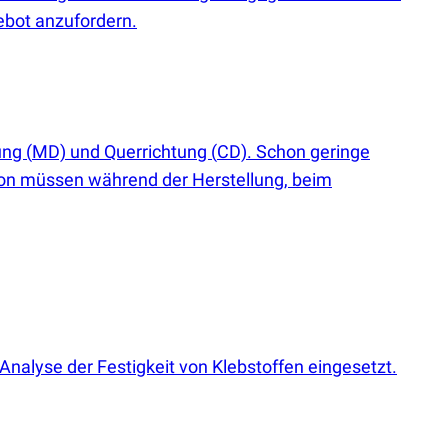
gebot anzufordern.
tung
(
MD) und Querrichtung
(
CD). Schon geringe
rton müssen während der Herstellung, beim
Analyse der Festigkeit von Klebstoffen eingesetzt.