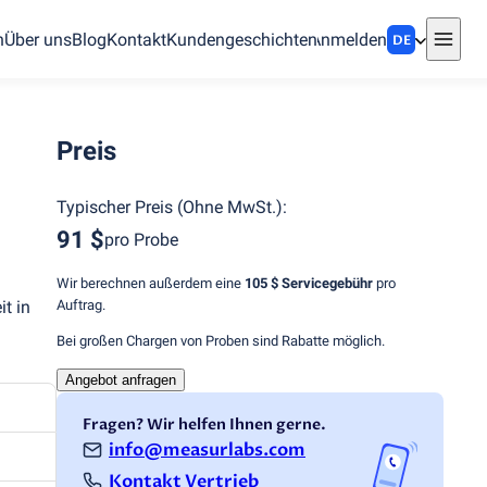
n
Über uns
Blog
Kontakt
Kundengeschichten
Anmelden
DE
Preis
Typischer Preis
(
Ohne MwSt.
):
91 $
pro Probe
Wir berechnen außerdem eine
105 $
Servicegebühr
pro
Auftrag.
it in
Bei großen Chargen von Proben sind Rabatte möglich.
Angebot anfragen
Fragen? Wir helfen Ihnen gerne.
info@measurlabs.com
Kontakt Vertrieb