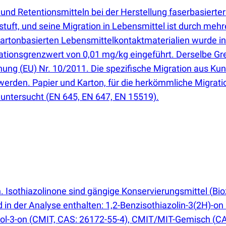
und Retentionsmitteln bei der Herstellung faserbasierter
uft, und seine Migration in Lebensmittel ist durch mehr
 kartonbasierten Lebensmittelkontaktmaterialien wurde i
ationsgrenzwert von 0,01 mg/kg eingeführt. Derselbe Gren
dnung
(
EU) Nr. 10/2011. Die spezifische Migration aus K
rden. Papier und Karton, für die herkömmliche Migratio
n untersucht
(
EN 645, EN 647, EN 15519).
 Isothiazolinone sind gängige Konservierungsmittel
(
Bio
 in der Analyse enthalten: 1,2-Benzisothiazolin-3
(
2H)-on
zol-3-on
(
CMIT, CAS: 26172-55-4), CMIT/MIT-Gemisch
(
CA