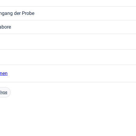
ngang der Probe
labore
inen
lyse