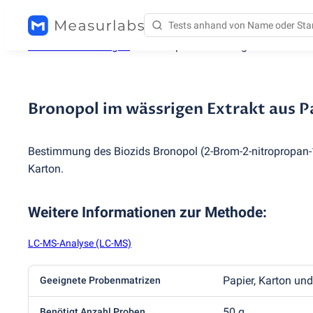
Testdienstleistungen
/
Bronopol im wässrigen Extrakt au
Bronopol im wässrigen Extrakt aus P
Bestimmung des Biozids Bronopol
(
2-Brom-2-nitropropan-
Karton.
Weitere Informationen zur Methode
:
LC-MS-Analyse (LC-MS)
Papier, Karton un
Geeignete Probenmatrizen
50 g
Benötigt Anzahl Proben