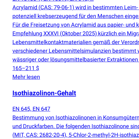
Acrylamid
(
CAS: 79-06-1) wird in bestimmten Leim- 
potenziell krebserzeugend für den Menschen eingest
Für die Freisetzung von Acrylamid aus papier- und
Empfehlung XXXVI
(
Oktober 2025) kürzlich ein Migr
Lebensmittelkontaktmaterialien gemäß der Veror
verschiedener Lebensmittelsimulanzien bestimmt we
wässriger oder lösungsmittelbasierter Extraktione
165–211 $
Mehr lesen
Isothiazolinon-Gehalt
EN 645, EN 647
Bestimmung von Isothiazolinonen in Konsumgütern.
und Druckfarben. Die folgenden Isothiazolinone sind
(
MIT, CAS: 2682-20-4), 5-Chlor-2-methyl-2H-isothia