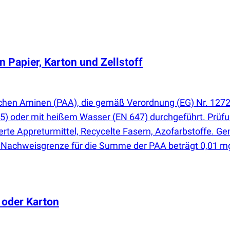
 Papier, Karton und Zellstoff
ischen Aminen
(
PAA), die gemäß Verordnung
(
EG) Nr. 1272
5) oder mit heißem Wasser
(
EN 647) durchgeführt. Prüfu
rte Appreturmittel, Recycelte Fasern, Azofarbstoffe. Ge
e Nachweisgrenze für die Summe der PAA beträgt 0,01 m
 oder Karton