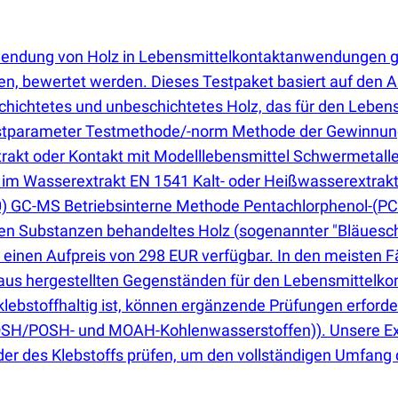
rwendung von Holz in Lebensmittelkontaktanwendungen gib
en, bewertet werden. Dieses Testpaket basiert auf den 
schichtetes und unbeschichtetes Holz, das für den Lebens
estparameter Testmethode/-norm Methode der Gewinnung
akt oder Kontakt mit Modelllebensmittel Schwermetall
 im Wasserextrakt EN 1541 Kalt- oder Heißwasserextrak
 GC-MS Betriebsinterne Methode Pentachlorphenol-
(
PC
iden Substanzen behandeltes Holz
(
sogenannter "Bläuesch
einen Aufpreis von 298 EUR verfügbar. In den meisten Fä
raus hergestellten Gegenständen für den Lebensmittelk
klebstoffhaltig ist, können ergänzende Prüfungen erforde
H/POSH- und MOAH-Kohlenwasserstoffen)). Unsere Exper
r des Klebstoffs prüfen, um den vollständigen Umfang d