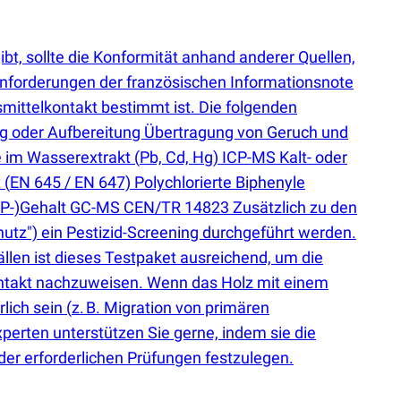
t, sollte die Konformität anhand anderer Quellen,
Anforderungen der französischen Informationsnote
mittelkontakt bestimmt ist. Die folgenden
 oder Aufbereitung Übertragung von Geruch und
e im Wasserextrakt
(
Pb, Cd, Hg) ICP-MS Kalt- oder
t
(
EN 645 / EN 647) Polychlorierte Biphenyle
P-)Gehalt GC-MS CEN/TR 14823 Zusätzlich zu den
utz") ein Pestizid-Screening durchgeführt werden.
llen ist dieses Testpaket ausreichend, um die
ontakt nachzuweisen. Wenn das Holz mit einem
rlich sein
(
z. B. Migration von primären
ten unterstützen Sie gerne, indem sie die
er erforderlichen Prüfungen festzulegen.