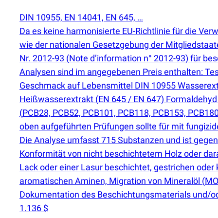
DIN 10955, EN 14041, EN 645, …
Da es keine harmonisierte EU-Richtlinie für die Ve
wie der nationalen Gesetzgebung der Mitgliedstaat
Nr. 2012-93
(
Note d’information n° 2012-93) für be
Analysen sind im angegebenen Preis enthalten: T
Geschmack auf Lebensmittel DIN 10955 Wasserextr
Heißwasserextrakt
(
EN 645 / EN 647) Formaldehyd
(
PCB28, PCB52, PCB101, PCB118, PCB153, PCB180)
oben aufgeführten Prüfungen sollte für mit fungiz
Die Analyse umfasst 715 Substanzen und ist gegen 
Konformität von nicht beschichtetem Holz oder da
Lack oder einer Lasur beschichtet, gestrichen oder 
aromatischen Aminen, Migration von Mineralöl
(
MOS
Dokumentation des Beschichtungsmaterials und/ode
1.136 $