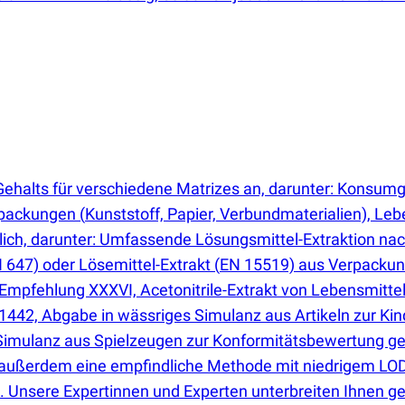
ehalts für verschiedene Matrizes an, darunter: Konsum
erpackungen
(
Kunststoff, Papier, Verbundmaterialien), Le
glich, darunter: Umfassende Lösungsmittel-Extraktion na
 647) oder Lösemittel-Extrakt
(
EN 15519) aus Verpackung
pfehlung XXXVI, Acetonitrile-Extrakt von Lebensmitte
1442, Abgabe in wässriges Simulanz aus Artikeln zur K
Simulanz aus Spielzeugen zur Konformitätsbewertung ge
ir außerdem eine empfindliche Methode mit niedrigem LO
t. Unsere Expertinnen und Experten unterbreiten Ihnen g