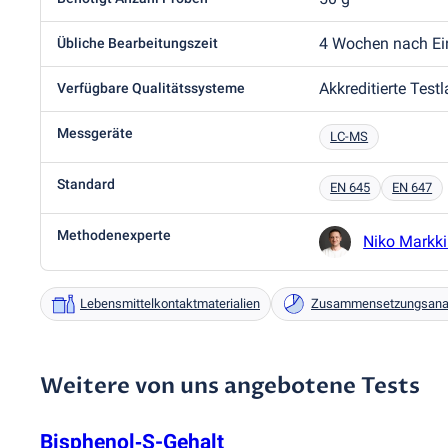
4 Wochen nach Ei
Übliche Bearbeitungszeit
Akkreditierte Test
Verfügbare Qualitätssysteme
Messgeräte
LC-MS
Standard
EN 645
EN 647
Methodenexperte
Niko Markk
Lebensmittelkontaktmaterialien
Zusammensetzungsana
Weitere von uns angebotene Tests
Bisphenol‑S-Gehalt