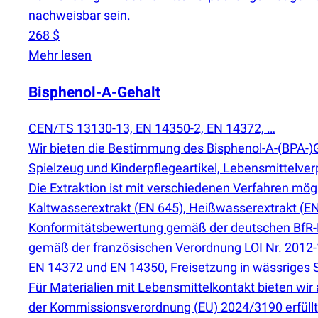
nachweisbar sein.
268 $
Mehr lesen
Bisphenol-A-Gehalt
CEN/TS 13130-13, EN 14350-2, EN 14372, …
Wir bieten die Bestimmung des Bisphenol-A-
(
BPA-)G
Spielzeug und Kinderpflegeartikel, Lebensmittelv
Die Extraktion ist mit verschiedenen Verfahren mö
Kaltwasserextrakt
(
EN 645), Heißwasserextrakt
(
EN
Konformitätsbewertung gemäß der deutschen BfR-Em
gemäß der französischen Verordnung LOI Nr. 2012-
EN 14372 und EN 14350, Freisetzung in wässriges 
Für Materialien mit Lebensmittelkontakt bieten w
der Kommissionsverordnung
(
EU) 2024/3190 erfüll