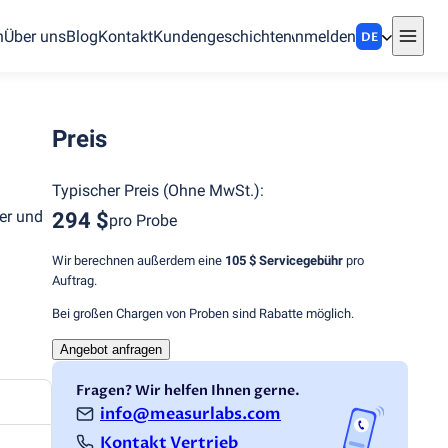
n
Über uns
Blog
Kontakt
Kundengeschichten
Anmelden
DE
Preis
Typischer Preis
(
Ohne MwSt.
):
ier und
294 $
pro Probe
Wir berechnen außerdem eine
105 $
Servicegebühr
pro
Auftrag.
Bei großen Chargen von Proben sind Rabatte möglich.
Angebot anfragen
Fragen? Wir helfen Ihnen gerne.
info@measurlabs.com
Kontakt Vertrieb