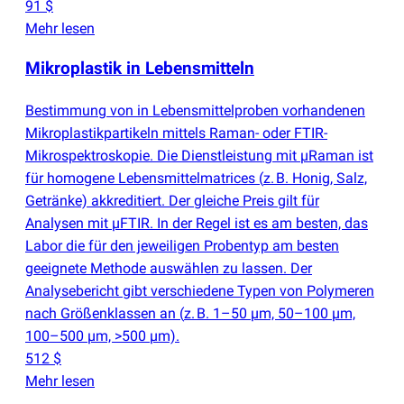
91 $
Mehr lesen
Mikroplastik in Lebensmitteln
Bestimmung von in Lebensmittelproben vorhandenen
Mikroplastikpartikeln mittels Raman- oder FTIR-
Mikrospektroskopie. Die Dienstleistung mit µRaman ist
für homogene Lebensmittelmatrices
(
z. B. Honig, Salz,
Getränke) akkreditiert. Der gleiche Preis gilt für
Analysen mit µFTIR. In der Regel ist es am besten, das
Labor die für den jeweiligen Probentyp am besten
geeignete Methode auswählen zu lassen. Der
Analysebericht gibt verschiedene Typen von Polymeren
nach Größenklassen an
(
z. B. 1–50 µm, 50–100 µm,
100–500 µm, >500 µm).
512 $
Mehr lesen