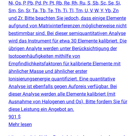
Ni, Os, P, Pb, Pd, Pr, Pt, Rb, Re, Rh, Ru, S, Sb, Sc, Se, Si,
Sm, Sn, Sr, Ta, Tb, Te, Th, Ti, Tl, Tm, U, V, W, Y, Yb, Zn
und Zr. Bitte beachten Sie jedoch, dass einige Elemente
aufgrund von Matrixinterferenzen möglicherweise nicht
bestimmbar sind. Bei dieser semiquantitativen Analyse
wird das Instrument für etwa 30 Elemente kalibriert. Die
übrigen Analyte werden unter Berücksichtigung der
Isotopenhäufigkeiten mithilfe von
Empfindlichkeitsfaktoren für kalibrierte Elemente mit
ähnlicher Masse und ähnlicher erster
Ionisierungsenergie quantifiziert. Eine quantitative
Analyse ist ebenfalls gegen Aufpreis verfügbar. Bei
dieser Analyse werden alle Elemente kalibriert
(
mit
Ausnahme von Halogenen und Os). Bitte fordern Sie für
diese Leistung ein Angebot an.
901 $
Mehr lesen