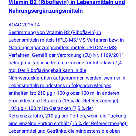
Vitamin B2
(
Riboflavin) in Lebensmitteln und
Nahrungsergänzungsmitteln
AOAC 2015.14
Bestimmung von Vitamin B2
(
Riboflavin) in
Lebensmitteln mittels HPLC-MS/MS-Verfahren bzw. in
Nahrungsergänzungsmitteln mittels UPLC-MS/MS-
Verfahren. Gemäß der Verordnung
(
EU) Nr. 1169/2011
beträgt die tägliche Referenzmenge für Riboflavin 1,4
mg. Der Riboflavingehalt kann in die
Nährwertdeklaration aufgenommen werden, wenn er in
Lebensmitteln mindestens in folgenden Mengen
enthalten ist: 210 µg / 100 g oder 100 ml in anderen
Produkten als Getränken
(
15 % der Referenzmenge),
105 µg / 100 ml in Getränken
(
7,5 % der
Referenzzufuhr), 210 µg pro Portion, wenn die Packung
eine einzelne Portion enthält
(
15 % der Referenzmenge).
Lebensmittel und Getränke, die mindestens die oben