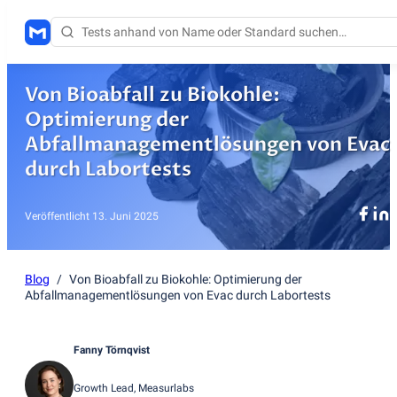
Von Bioabfall zu Biokohle:
Optimierung der
Abfallmanagementlösungen von Evac
durch Labortests
Veröffentlicht
13. Juni 2025
Blog
/
Von Bioabfall zu Biokohle: Optimierung der
Abfallmanagementlösungen von Evac durch Labortests
Fanny Törnqvist
Growth Lead
, Measurlabs